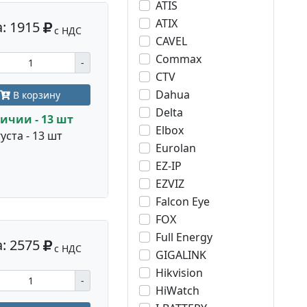
ATIS
ATIX
: 1915
с НДС
CAVEL
Commax
-
CTV
Dahua
В корзину
Delta
ичии - 13 шт
Elbox
уста - 13 шт
Eurolan
EZ-IP
EZVIZ
Falcon Eye
FOX
Full Energy
: 2575
с НДС
GIGALINK
Hikvision
-
HiWatch