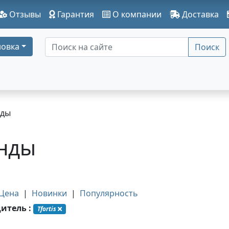
Отзывы
Гарантия
О компании
Доставка
овка
Поиск
нды
нды
Цена
|
Новинки
|
Популярность
итель :
Tfortis