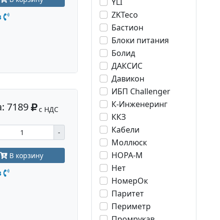
YLI
ZKTeco
з
Бастион
Блоки питания
Болид
ДАКСИС
Давикон
ИБП Challenger
К-Инженеринг
: 7189
с НДС
ККЗ
Кабели
-
Моллюск
НОРА-М
В корзину
Нет
з
НомерОк
Паритет
Периметр
Промрукав