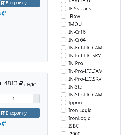
I-BATTERY
В корзину
IF-5k.pack
з
iFlow
IMOU
IN-Cr16
IN-Cr64
IN-Ent-LIC.CAM
IN-Ent-LIC.SRV
IN-Pro
IN-Pro-LIC.CAM
IN-Pro-LIC.SRV
: 4813
с НДС
IN-Std
IN-Std-LIC.CAM
-
Ippon
Iron Logic
В корзину
IronLogic
з
ISBC
j2000