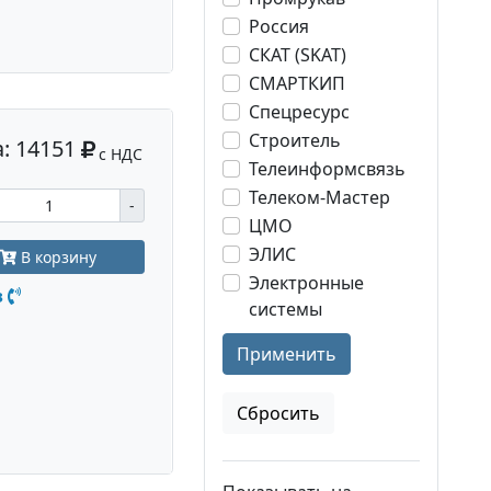
Россия
СКАТ (SKAT)
СМАРТКИП
Спецресурс
Строитель
: 14151
с НДС
Телеинформсвязь
Телеком-Мастер
-
ЦМО
ЭЛИС
В корзину
Электронные
з
системы
Применить
Сбросить