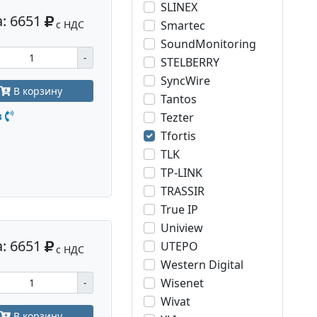
SLINEX
: 6651
с НДС
Smartec
SoundMonitoring
-
STELBERRY
SyncWire
В корзину
Tantos
з
Tezter
Tfortis
TLK
TP-LINK
TRASSIR
True IP
Uniview
: 6651
UTEPO
с НДС
Western Digital
Wisenet
-
Wivat
В корзину