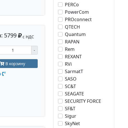
PERCo
PowerCom
PROconnect
QTECH
Quantum
: 5799
с НДС
RAPAN
Rem
-
REXANT
RVi
В корзину
SarmatT
з
SASO
SC&T
SEAGATE
SECURITY FORCE
SF&T
Sigur
SkyNet