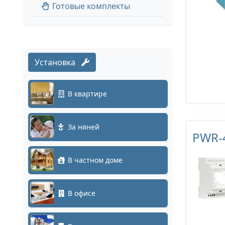
Готовые комплекты
Установка
В квартире
За няней
PWR-
В частном доме
В офисе