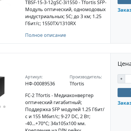
TBSF-15-3-12gSC-3i1550 - Tfortis SFP-
Модуль оптический, одномодовых
Зака
индустриальных; SC; до 3 км; 1.25
Гбит/с; 1550TX/1310RX
Полное описание
Цена
Артикул:
Производитель:
+
НФ-00089536
Tfortis
FC-2 Tfortis - Медиаконвертер
оптический гигабитный;
Зака
Поддержка SFP модулей 1.25 Гбит/
с и 155 Мбит/с; 9-27 DC, 2 Вт;
-40...+70°C; 34х105х100 мм.
Крепление на DIN рейку.