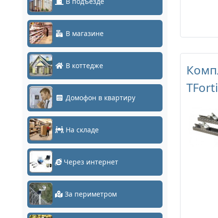
В подъезде
В магазине
В коттедже
Комп
TFort
Домофон в квартиру
На складе
Через интернет
За периметром