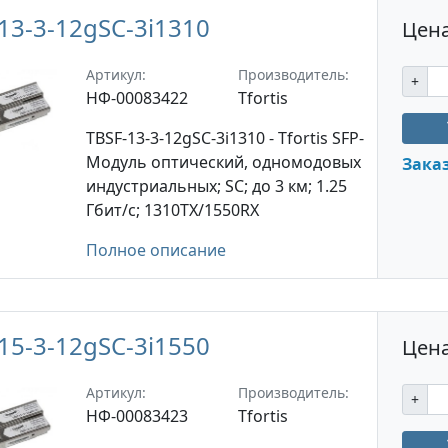
13-3-12gSC-3i1310
Цена
Артикул:
Производитель:
+
НФ-00083422
Tfortis
TBSF-13-3-12gSC-3i1310 - Tfortis SFP-
Модуль оптический, одномодовых
Зака
индустриальных; SC; до 3 км; 1.25
Гбит/с; 1310TX/1550RX
Полное описание
15-3-12gSC-3i1550
Цена
Артикул:
Производитель:
+
НФ-00083423
Tfortis