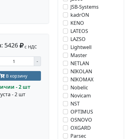
JSB-Systems
kadrON
KENO
LATEOS
LAZSO
: 5426
с НДС
Lightwell
Master
-
NETLAN
NIKOLAN
В корзину
NIKOMAX
ичии - 2 шт
Nobelic
уста - 2 шт
Novicam
NST
OPTIMUS
OSNOVO
OXGARD
Parsec