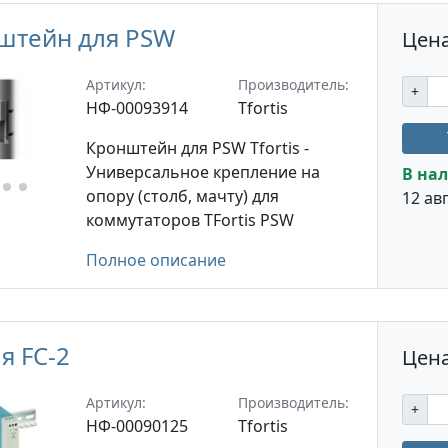
штейн для PSW
Цена
Артикул:
Производитель:
+
НФ-00093914
Tfortis
Кронштейн для PSW Tfortis -
Универсальное крепление на
В нал
опору (столб, мачту) для
12 авг
коммутаторов TFortis PSW
Полное описание
я FC-2
Цена
Артикул:
Производитель:
+
НФ-00090125
Tfortis