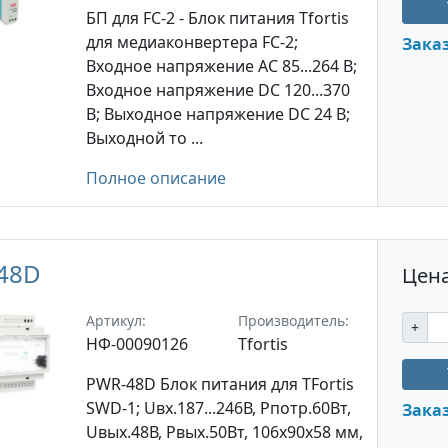
БП для FC-2 - Блок питания Tfortis
для медиаконвертера FC-2;
Зака
Входное напряжение AC 85...264 В;
Входное напряжение DC 120...370
В; Выходное напряжение DC 24 В;
Выходной то ...
Полное описание
48D
Цена
Артикул:
Производитель:
+
НФ-00090126
Tfortis
PWR-48D Блок питания для TFortis
SWD-1; Uвх.187...246В, Pпотр.60Вт,
Зака
Uвых.48В, Pвых.50Вт, 106х90х58 мм,