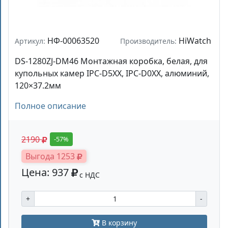
НФ-00063520
HiWatch
Артикул:
Производитель:
DS-1280ZJ-DM46 Монтажная коробка, белая, для
купольных камер IPC-D5XX, IPC-D0XX, алюминий,
120×37.2мм
Полное описание
2190
-57%
Выгода 1253
Цена: 937
с НДС
+
-
В корзину