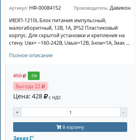
НФ-00084152
Давикон
Артикул:
Производитель:
ИВЭП-1210L Блок питания импульсный,
малогаборитный, 12В, 1А, IP52 Пластиковый
корпус. Для скрытой установки и крепления на
стену. Uвх= ~160-242В, Uвых=12B, Iном=1А, Iмак ...
Полное описание
450
-5%
Выгода 22
Цена: 428
с НДС
+
-
В корзину
Заказ