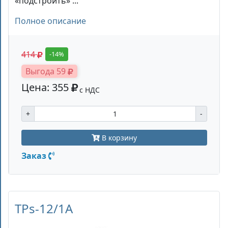
«подстроить» ...
Полное описание
414
-14%
Выгода 59
Цена: 355
с НДС
+
-
В корзину
Заказ
TPs-12/1А