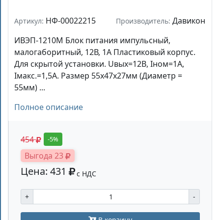
НФ-00022215
Давикон
Артикул:
Производитель:
ИВЭП-1210M Блок питания импульсный,
малогаборитный, 12В, 1А Пластиковый корпус.
Для скрытой установки. Uвых=12B, Iном=1А,
Iмакс.=1,5А. Размер 55х47х27мм (Диаметр =
55мм) ...
Полное описание
454
-5%
Выгода 23
Цена: 431
с НДС
+
-
В корзину