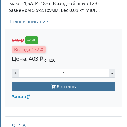
Iмакс.=1,5А. P=18Вт. Выходной шнур 12В с
разьёмом 5,5х2,1х9мм. Вес 0,09 кг. Мал ...
Полное описание
540
-25%
Выгода 137
Цена: 403
с НДС
+
-
В корзину
Заказ
TS-1A