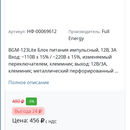
НФ-00069612
Full
Артикул:
Производитель:
Energy
BGM-123Lite Блок питания импульсный, 12В, 3А
Вход: ~110В ± 15% / ~220В ± 15%, изменяемый
переключателем, клеммник; выход: 12В/3А,
клеммник; металлический перфорированный ...
Полное описание
480
-5%
Выгода 24
Цена: 456
с НДС