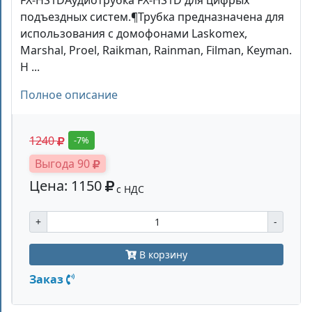
FX-HS1DАудиотрубка FX-HS1D для цифрых
подъездных систем.¶Трубка предназначена для
использования с домофонами Laskomex,
Marshal, Proel, Raikman, Rainman, Filman, Keyman.
Н ...
Полное описание
1240
-7%
Выгода 90
Цена: 1150
с НДС
+
-
В корзину
Заказ