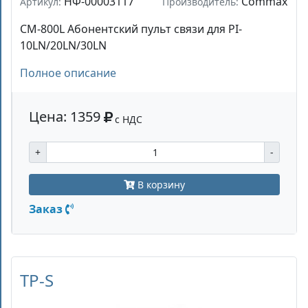
НФ-00003117
Commax
Артикул:
Производитель:
CM-800L Абонентский пульт связи для PI-
10LN/20LN/30LN
Полное описание
Цена: 1359
с НДС
+
-
В корзину
Заказ
TP-S