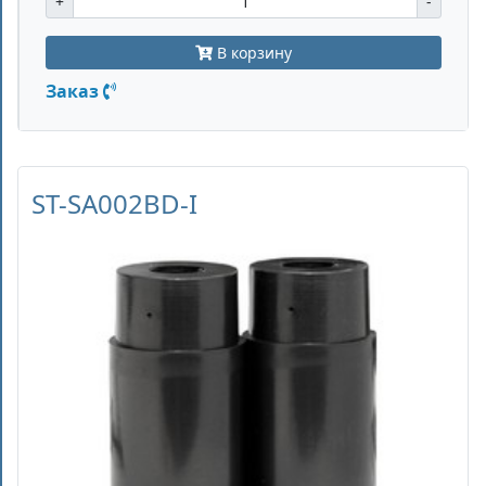
+
-
В корзину
Заказ
ST-SA002BD-I