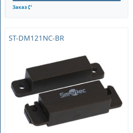
Заказ
ST-DM121NC-BR