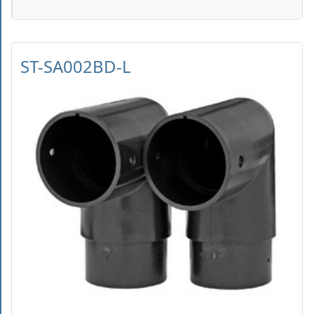
ST-SA002BD-L