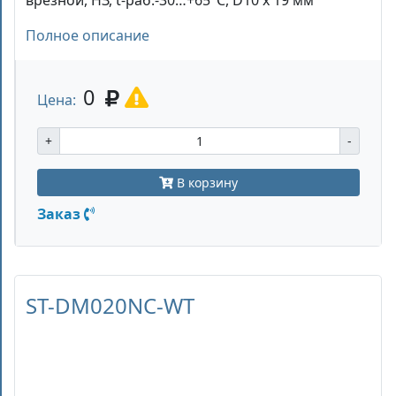
врезной, НЗ, t-раб.-30…+65°С, D10 х 19 мм
Полное описание
0
Цена:
+
-
В корзину
Заказ
ST-DM020NC-WT