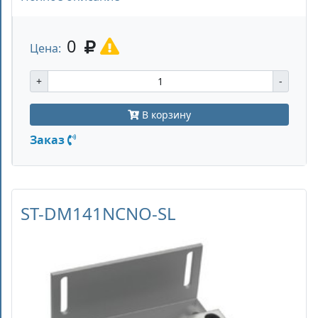
0
Цена:
+
-
В корзину
Заказ
ST-DM141NCNO-SL