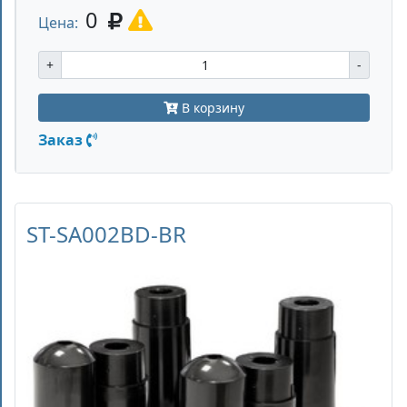
0
Цена:
+
-
В корзину
Заказ
ST-SA002BD-BR