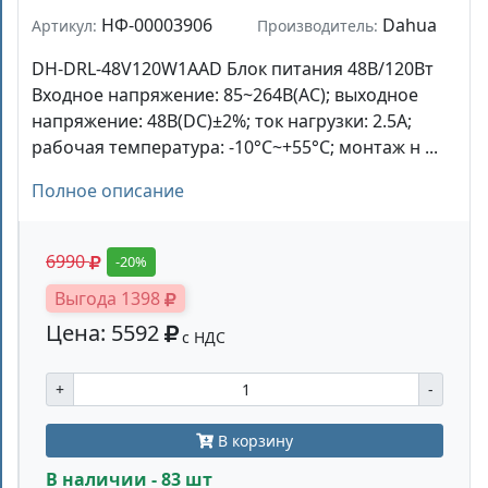
НФ-00003906
Dahua
Артикул:
Производитель:
DH-DRL-48V120W1AAD Блок питания 48В/120Вт
Входное напряжение: 85~264В(AC); выходное
напряжение: 48В(DC)±2%; ток нагрузки: 2.5А;
рабочая температура: -10°С~+55°С; монтаж н ...
Полное описание
6990
-20%
Выгода 1398
Цена: 5592
с НДС
+
-
В корзину
В наличии - 83 шт