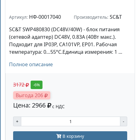
НФ-00017040
SC&T
Артикул:
Производитель:
SC&T SWP480830 (DC48V/40W) - блок питания
(сетевой адаптер) DC48V, 0.83A (40Вт макс.).
Подходит для IP03P, CA101VP, EP01. Рабочая
температура: 0…55°С.Единица измерения: 1 ...
Полное описание
3172
-6%
Выгода 206
Цена: 2966
с НДС
+
-
В корзину