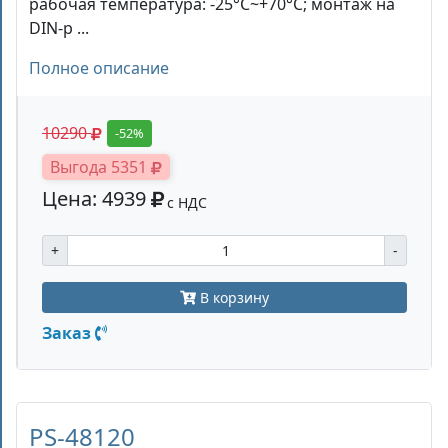
рабочая температура: -25°С~+70°С; монтаж на
DIN-р ...
Полное описание
10290
-52%
Выгода 5351
Цена: 4939
с НДС
+
-
В корзину
Заказ
PS-48120