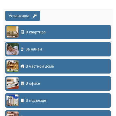
Установка
В квартире
За няней
В частном доме
В офисе
В подъезде