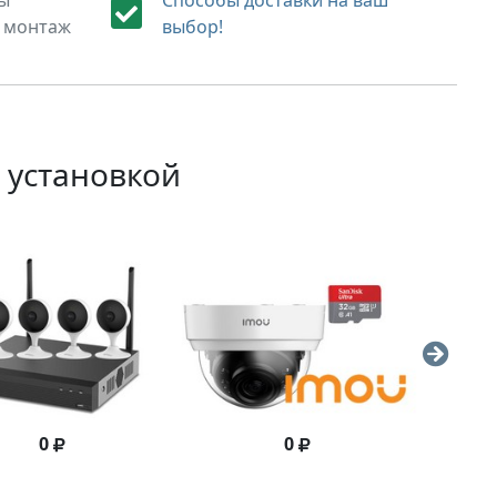
Вы
Способы доставки на ваш
а монтаж
выбор!
 установкой
0
0