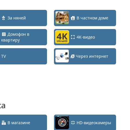
За няней
В частном доме
Домофон в
4К-видео
квартиру
TV
Через интернет
са
В магазине
HD-видеокамеры