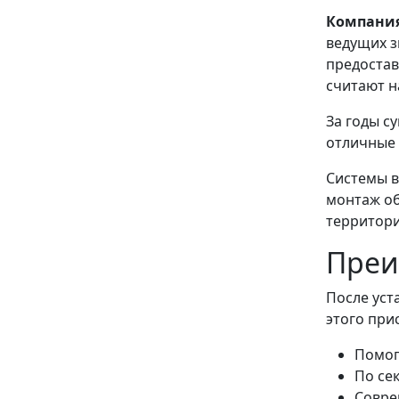
Компания
ведущих з
предостав
считают н
За годы с
отличные 
Системы в
монтаж об
территори
Преи
После уст
этого при
Помог
По се
Совре