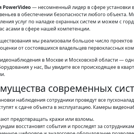
 PowerVideo
— несомненный лидер в сфере установки 
веньев в обеспечении безопасности любого объекта. М
ления услуг по наладке охранных систем и можем с горд
ас асами в сфере нашей компетенции.
уществования мы реализовали большое число проектов 
оценки от состоявшихся владельцев первоклассных ко
идеонаблюдения в Москве и Московской области — одна
орудования у нас, Вы увидите все происходящее в кварт
и.
мущества современных сис
ановки наблюдения сотрудники проведут все пусконалад
ступят к сдаче объекта в эксплуатацию. Камеры видео
ают предотвращать кражи или взломы.
кундам восстановят события и проследят за сотрудникам
менное цифровое и аналоговое оборудование позволяет