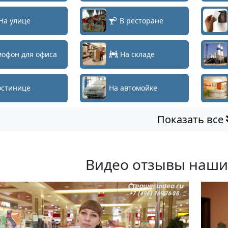
На улице
В ресторане
офон для офиса
На складе
остинице
На автомойке
Показать все
Видео отзывы наши