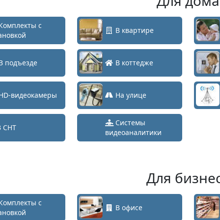
Для дома
Комплекты с
В квартире
ановкой
В подъезде
В коттедже
HD-видеокамеры
На улице
Системы
 СНТ
видеоаналитики
Для бизне
Комплекты с
В офисе
ановкой