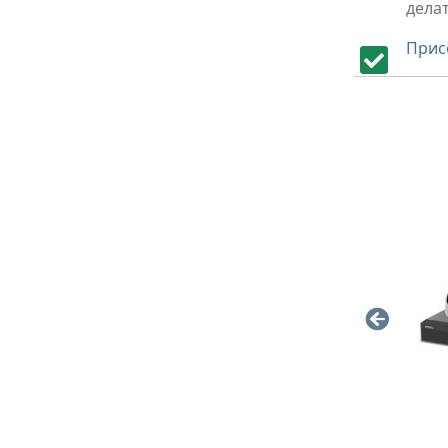
делат
Прис
0
0