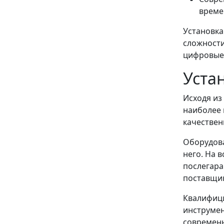
време
Установка
сложности
цифровые 
Уста
Исходя из
наиболее 
качествен
Оборудова
него. На 
послегара
поставщик
Квалифици
инструмен
современн