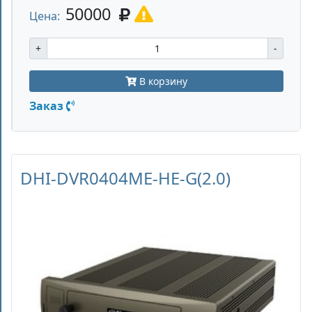
50000
Цена:
+
-
В корзину
Заказ
DHI-DVR0404ME-HE-G(2.0)