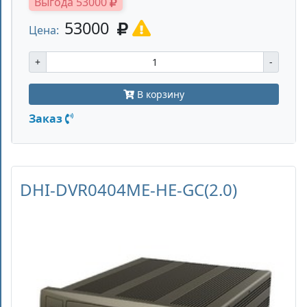
Выгода 53000
53000
Цена:
+
-
В корзину
Заказ
DHI-DVR0404ME-HE-GC(2.0)