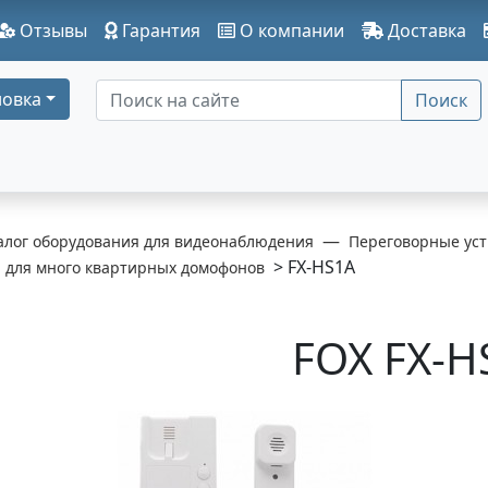
Отзывы
Гарантия
О компании
Доставка
овка
Поиск
алог оборудования для видеонаблюдения
Переговорные уст
> FX-HS1A
и для много квартирных домофонов
FOX FX-H