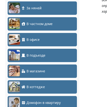
оп
За няней
ха
В частном доме
В офисе
В подъезде
В магазине
В коттедже
Домофон в квартиру