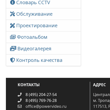
Словарь CCTV
Обслуживание
Проектирование
Фотоальбом
Видеогалерея
Контроль качества
КОНТАКТЫ
АДРЕС
8 (495) 204-27-54
Централ
8 (495) 769-76-28
м. Троп
office@powervideo.ru
117513, 