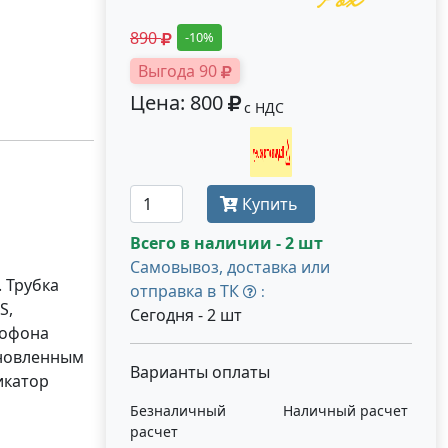
890
-10%
Выгода 90
Цена: 800
с НДС
Получить оптовую цену
Купить
Всего в наличии - 2 шт
Самовывоз, доставка или
 Трубка
отправка в ТК
:
S,
Сегодня - 2 шт
мофона
ановленным
Варианты оплаты
икатор
Безналичный
Наличный расчет
расчет