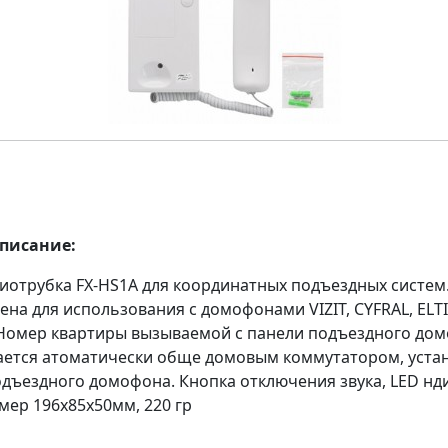
описание:
диотрубка FX-HS1А для координатных подъездных систем.
на для использования с домофонами VIZIT, CYFRAL, ELTI
омер квартиры вызываемой с панели подъездного до
ается атоматически обще домовым коммутатором, уст
одъездного домофона. Кнопка отключения звука, LED нд
мер 196x85x50мм, 220 гр