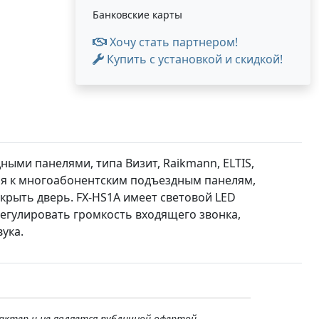
Банковские карты
Хочу стать партнером!
Купить с установкой и скидкой!
ными панелями, типа Визит, Raikmann, ELTIS,
ия к многоабонентским подъездным панелям,
крыть дверь. FX-HS1A имеет световой LED
регулировать громкость входящего звонка,
ука.
актер и не является публичной офертой,