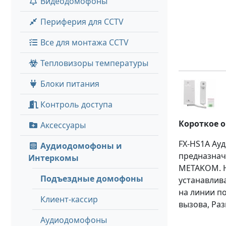
Видеодомофоны
Периферия для CCTV
Все для монтажа CCTV
Тепловизоры температуры
Блоки питания
Контроль доступа
Короткое 
Аксессуары
FX-HS1A Ау
Аудиодомофоны и
предназначе
Интеркомы
METAKOM. Н
Подъездные домофоны
устанавлив
на линии п
Клиент-кассир
вызова, Раз
Аудиодомофоны