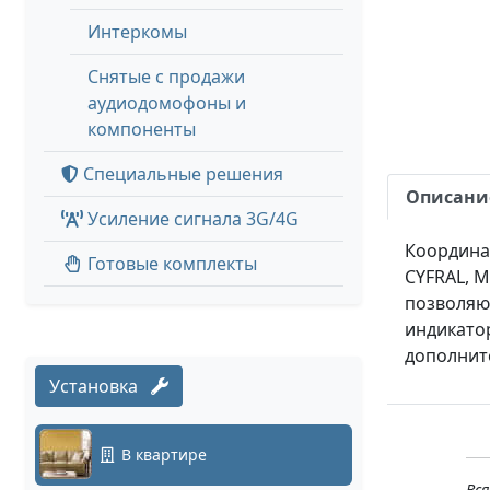
Интеркомы
Снятые с продажи
аудиодомофоны и
компоненты
Специальные решения
Описани
Усиление сигнала 3G/4G
Координат
Готовые комплекты
CYFRAL, 
позволяют
индикатор
дополнит
Установка
В квартире
Вс