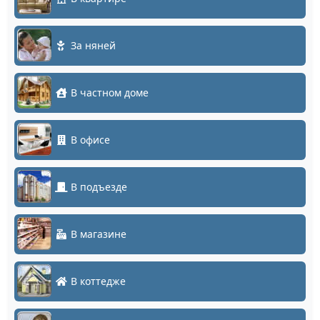
За няней
В частном доме
В офисе
В подъезде
В магазине
В коттедже