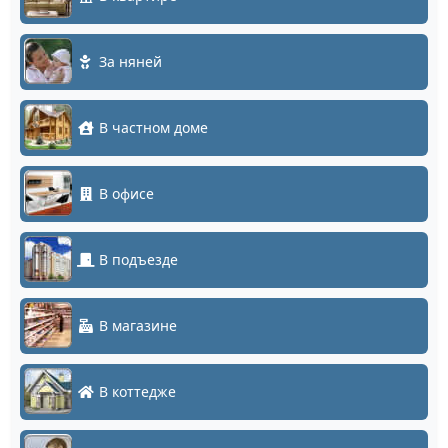
За няней
В частном доме
В офисе
В подъезде
В магазине
В коттедже