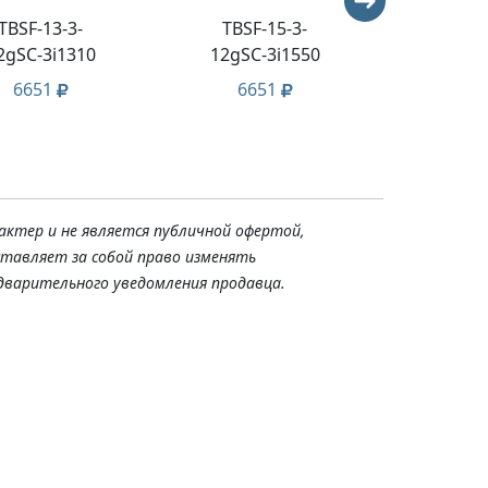
TBSF-13-3-
TBSF-15-3-
TFo
2gSC-3i1310
12gSC-3i1550
Cros
6651
6651
28
актер и не является публичной офертой,
ставляет за собой право изменять
дварительного уведомления продавца.