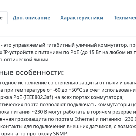
е
Доп. описание
Характеристики
Техниче
а
 - это управляемый гигабитный уличный коммутатор, пр
х IP-устройств с питанием по PoE (до 15 Вт на любом из
о-оптической линии.
ные особенности:
годное исполнение со степенью защиты от пыли и влаги
а при температуре от -60 до +50°С за счет использован
ржка PoE (IEEE802.3af) на всех портах коммутатора;
птических порта позволяют подключать коммутаторы ц
лока питания
~230 В могут работать в горячем резерве 
енная грозозащита по портам Ethernet и питанию
~230 
 контакты для подключения внешних датчиков, с возмо
оринга по протоколу SNMP.