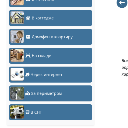
TFortis
TFortis
CrossBox-3
CrossBox-1
В коттедже
28622
14151
Домофон в квартиру
На складе
Вс
оп
ха
Через интернет
За периметром
В СНТ