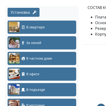
СОСТАВ 
Установка
Плата
Основ
В квартире
Резер
Корпу
За няней
В частном доме
В офисе
В подъезде
В магазине