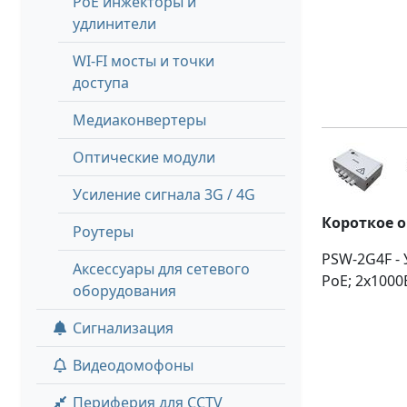
PoE инжекторы и
удлинители
WI-FI мосты и точки
доступа
Медиаконвертеры
Оптические модули
Усиление сигнала 3G / 4G
Короткое 
Роутеры
PSW-2G4F -
Аксессуары для сетевого
РоЕ; 2х1000B
оборудования
Сигнализация
Видеодомофоны
Периферия для CCTV