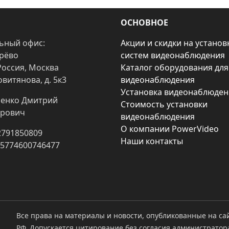
ОСНОВНОЕ
ьный офис:
Акции и скидки на установ
арёво
систем видеонаблюдения
Россия, Москва
Каталог оборудования для
овитянова, д. 5к3
видеонаблюдения
Установка видеонаблюден
енко Дмитрий
Стоимость установки
рович
видеонаблюдения
О компании PowerVideo
2791850809
Наши контакты
25774600746477
Все права на материалы и новости, опубликованные на са
РФ. Допускается цитирование без согласия администратор