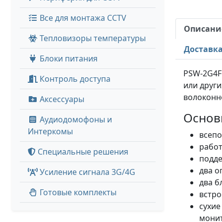
Все для монтажа CCTV
Описани
Тепловизоры температуры
Доставк
Блоки питания
PSW-2G4F
Контроль доступа
или други
волоконн
Аксессуары
Основ
Аудиодомофоны и
Интеркомы
всепо
работ
Специальные решения
подде
два о
Усиление сигнала 3G/4G
два б
Готовые комплекты
встро
сухие
монит