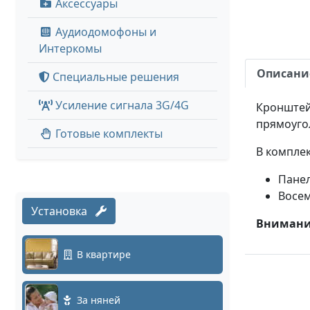
Аксессуары
Аудиодомофоны и
Интеркомы
Описани
Специальные решения
Усиление сигнала 3G/4G
Кронштейн
прямоуго
Готовые комплекты
В комплек
Панел
Восем
Установка
Внимание
В квартире
За няней