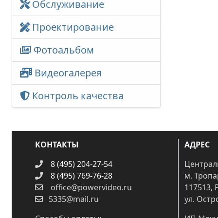
Обслуживание
Проектирование
Фотоальбом
Видеогалерея
Контроль качества
КОНТАКТЫ
АДРЕС
8 (495) 204-27-54
Централ
8 (495) 769-76-28
м. Троп
office@powervideo.ru
117513, 
5335@mail.ru
ул. Остр