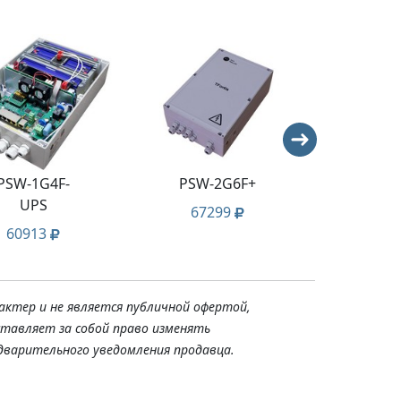
PSW-1G4F-
PSW-2G6F+
PSW-1-
UPS
67299
24
60913
актер и не является публичной офертой,
ставляет за собой право изменять
дварительного уведомления продавца.