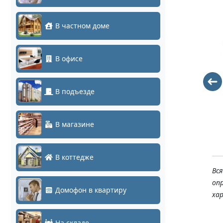
В частном доме
В офисе
В подъезде
TBSF-13-3-
TBSF-15-3-
12gSC-3i1310
12gSC-3i1550
В магазине
6651
6651
В коттедже
Вс
оп
Домофон в квартиру
ха
На складе