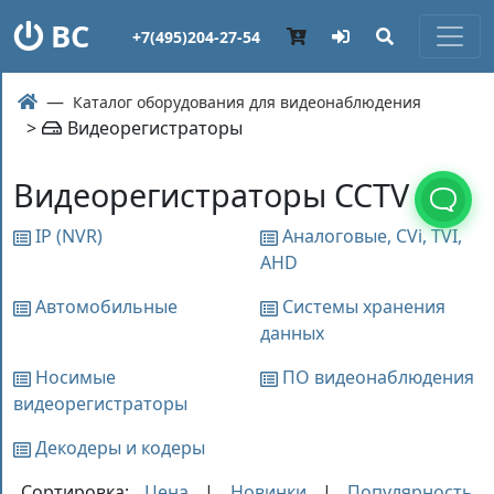
ВС
+7(495)204-27-54
Каталог оборудования для видеонаблюдения
>
Видеорегистраторы
Видеорегистраторы CCTV
IP (NVR)
Аналоговые, СVi, TVI,
AHD
Автомобильные
Системы хранения
данных
Носимые
ПО видеонаблюдения
видеорегистраторы
Декодеры и кодеры
Сортировка:
Цена
|
Новинки
|
Популярность