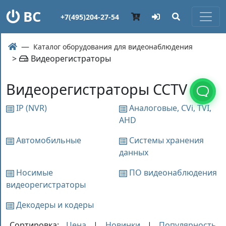
ВС
+7(495)204-27-54
Каталог оборудования для видеонаблюдения
>
Видеорегистраторы
Видеорегистраторы CCTV
IP (NVR)
Аналоговые, СVi, TVI,
AHD
Автомобильные
Системы хранения
данных
Носимые
ПО видеонаблюдения
видеорегистраторы
Декодеры и кодеры
Сортировка:
Цена
|
Новинки
|
Популярность