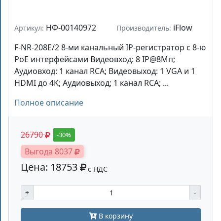
НФ-00140972
iFlow
Артикул:
Производитель:
F-NR-208E/2 8-ми канальный IP-регистратор c 8-ю
PoE интерфейсами Видеовход: 8 IP@8Мп;
Аудиовход: 1 канал RCA; Видеовыход: 1 VGA и 1
HDMI до 4К; Аудиовыход; 1 канал RCA; ...
Полное описание
26790
-30%
Выгода 8037
Цена: 18753
с НДС
+
-
В корзину