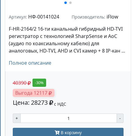
НФ-00141024
iFlow
Артикул:
Производитель:
F-HR-2164/2 16-ти канальный гибридный HD-TVI
регистратор c технологией SharpSense и AoC
(аудио по коаксиальному кабелю) для
аналоговых, HD-TVI, AHD и CVI камер + 8 IP-кан ...
Полное описание
40390
-30%
Выгода 12117
Цена: 28273
с НДС
+
-
В корзину