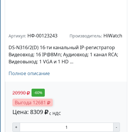
НФ-00123243
HiWatch
Артикул:
Производитель:
DS-N316/2(D) 16-ти канальный IP-регистратор
Видеовход: 16 IP@8Мп; Аудиовход: 1 канал RCA;
Видеовыход: 1 VGA и 1 HD ...
Полное описание
20990
-60%
Выгода 12681
Цена: 8309
с НДС
+
-