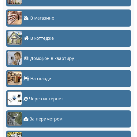
В магазине
В коттедже
Домофон в квартиру
На складе
Через интернет
За периметром