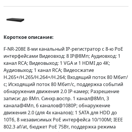
Короткое описание:
F-NR-208E 8-ми канальный IP-регистратор c 8-ю PoE
интерфейсами Видеовход: 8 IP@8Мп; Аудиовход: 1
канал RCA; Видеовыход: 1 VGA и 1 HDMI до 4К;
Аудиовыход; 1 канал RCA; Видеосжатие
H.265+/H.265/H.264+/H.264; Входящий поток 80 Мбит/
с; Исходящий поток 80 Мбит/с, поддержка событий
обнаружения движения 2.0 IP-камер; Разрешение
записи: до 8Мп. Синхр.воспр. 1 канал@8Мп, 3
канала@4Мп, 6 каналов@1080P; обнаружение
движения 2.0 (для 4х каналов); 1 SATA для HDD до
10Тб, 8 независимых PoE интерфейса 10/100M; IEEE
802.3 af/at, бюджет PoE 75Вт, поддержка режима