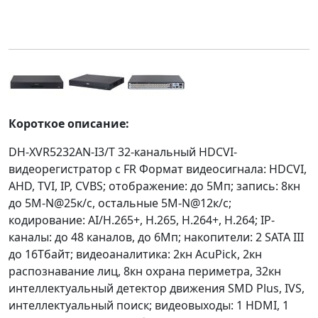
Короткое описание:
DH-XVR5232AN-I3/T 32-канальный HDCVI-
видеорегистратор с FR Формат видеосигнала: HDCVI,
AHD, TVI, IP, CVBS; отображение: до 5Мп; запись: 8кн
до 5M-N@25к/с, остальные 5M-N@12к/с;
кодирование: AI/H.265+, H.265, H.264+, H.264; IP-
каналы: до 48 каналов, до 6Мп; накопители: 2 SATA III
до 16Тбайт; видеоаналитика: 2кн AcuPick, 2кн
распознавание лиц, 8кн охрана периметра, 32кн
интеллектуальный детектор движения SMD Plus, IVS,
интеллектуальный поиск; видеовыходы: 1 HDMI, 1