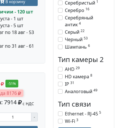
В корзину
1
Серебристый
16
Серебро
ичии - 120 шт
Серебряный
уста - 1 шт
4
антик
уста - 5 шт
22
Серый
вг по 18 авг - 53
53
Черный
вг по 31 авг - 61
6
Шампань
Тип камеры 2
29
AHD
8
HD камера
31
0
IP
-51%
49
Аналоговый
да 8176
: 7914
Тип связи
с НДС
5
Ethernet - RJ-45
-
3
Wi-Fi