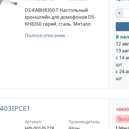
DS-KABH8350-T Настольный
+
кронштейн для домофонов DS-
KH8350 серий, сталь. Металл.
Полное описание
В нал
12 авг
13 авг
с 14 а
шт
с 24 а
шт
2403IPCE1
1849
Выго
Артикул:
Производитель:
Цена
НФ-00145778
iFlow