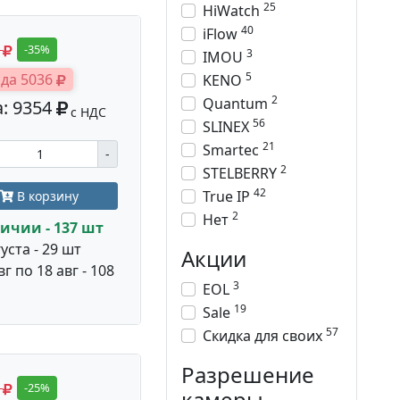
25
HiWatch
40
iFlow
0
-35%
3
IMOU
5
да 5036
KENO
2
Quantum
: 9354
с НДС
56
SLINEX
21
Smartec
-
2
STELBERRY
42
True IP
В корзину
2
Нет
ичии - 137 шт
уста - 29 шт
Акции
вг по 18 авг - 108
3
EOL
19
Sale
57
Скидка для своих
Разрешение
0
-25%
камеры