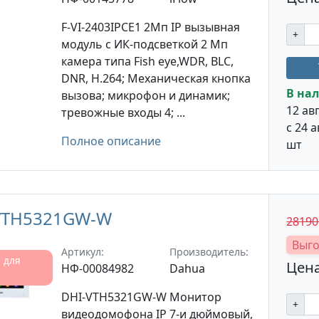
F-VI-2403IPCE1 2Мп IP вызывная
+
модуль c ИК-подсветкой 2 Мп
камера типа Fish eye,WDR, BLC,
DNR, H.264; Механическая кнопка
В нал
вызова; микрофон и динамик;
12 авг
тревожные входы 4; ...
с 24 а
Полное описание
шт
VTH5321GW-W
2819
Выго
Артикул:
Производитель:
 для
Цена
НФ-00084982
Dahua
DHI-VTH5321GW-W Монитор
+
видеодомофона IP 7-и дюймовый,