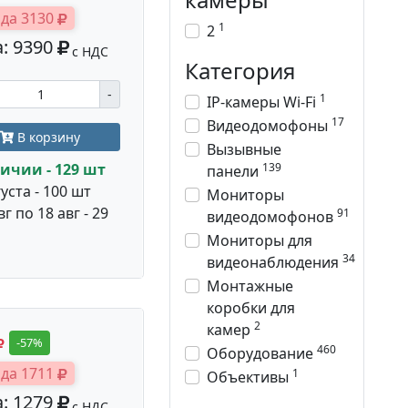
да 3130
1
2
: 9390
с НДС
Категория
-
1
IP-камеры Wi-Fi
17
Видеодомофоны
В корзину
Вызывные
139
ичии - 129 шт
панели
густа - 100 шт
Мониторы
вг по 18 авг - 29
91
видеодомофонов
Мониторы для
34
видеонаблюдения
Монтажные
коробки для
2
камер
-57%
460
Оборудование
да 1711
1
Объективы
: 1279
с НДС