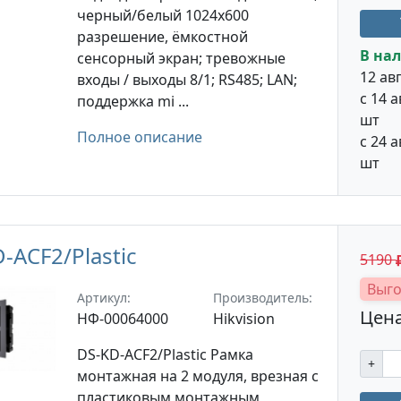
черный/белый 1024x600
разрешение, ёмкостной
В нал
сенсорный экран; тревожные
12 авг
входы / выходы 8/1; RS485; LAN;
с 14 а
поддержка mi ...
шт
Полное описание
с 24 а
шт
-ACF2/Plastic
5190
Выго
Артикул:
Производитель:
Цена
НФ-00064000
Hikvision
DS-KD-ACF2/Plastic Рамка
+
монтажная на 2 модуля, врезная с
пластиковым монтажным