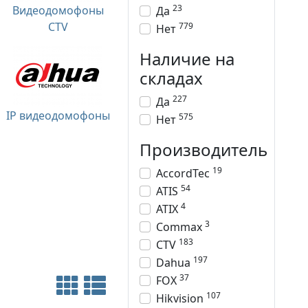
23
Видеодомофоны
Да
CTV
779
Нет
Наличие на
складах
227
Да
IP видеодомофоны
575
Нет
Производитель
19
AccordTec
54
ATIS
4
ATIX
3
Commax
183
CTV
197
Dahua
37
FOX
107
Hikvision