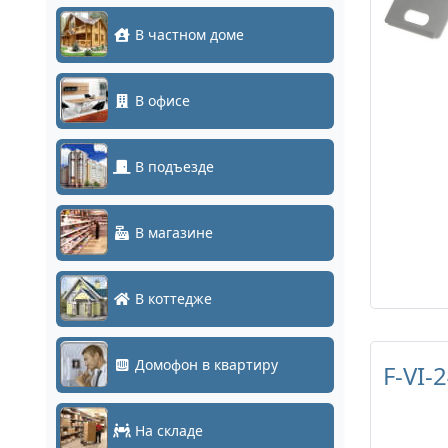
В частном доме
В офисе
В подъезде
В магазине
В коттедже
Домофон в квартиру
F-VI-
На складе