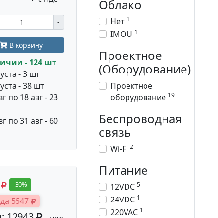
Облако
1
Нет
-
1
IMOU
В корзину
Проектное
ичии - 124 шт
(Оборудование)
уста - 3 шт
Проектное
уста - 38 шт
19
оборудование
вг по 18 авг - 23
Беспроводная
вг по 31 авг - 60
связь
2
Wi-Fi
Питание
0
-30%
5
12VDC
1
24VDC
да 5547
1
220VAC
: 12943