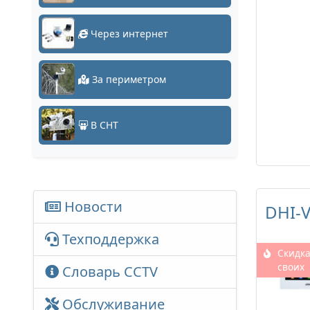
Через интернет
За периметром
В СНТ
Новости
DHI-
Техподдержка
Скидка
своих
Словарь CCTV
Обслуживание