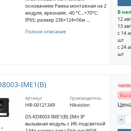
основанием Рамка монтажная на 2
В нал
модуля, врезнаяя; -40 °C...+70°C;
12 авг
IP65; размер 236×124×56м ...
13 авг
Полное описание
с 14 а
шт
с 24 а
шт
D8003-IME1(B)
1609
Выго
Артикул:
Производитель:
Цена
НФ-00121349
Hikvision
DS-KD8003-IME1(B) 2Мп IP
+
вызывная модуль c ИК-подсветкой
2 Мп камера типа Fish eye,WDR,