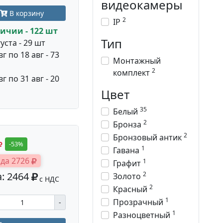
видеокамеры
В корзину
2
IP
ичии - 122 шт
Тип
уста - 29 шт
вг по 18 авг - 73
Монтажный
2
комплект
вг по 31 авг - 20
Цвет
35
Белый
2
Бронза
2
Бронзовый антик
-53%
1
Гавана
да 2726
1
Графит
2
: 2464
Золото
с НДС
2
Красный
1
Прозрачный
-
1
Разноцветный