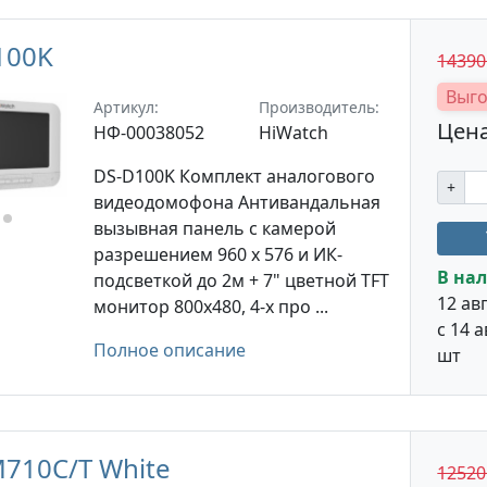
100K
1439
Выго
Артикул:
Производитель:
Цена
НФ-00038052
HiWatch
DS-D100K Комплект аналогового
+
видеодомофона Антивандальная
вызывная панель с камерой
разрешением 960 x 576 и ИК-
В нал
подсветкой до 2м + 7" цветной TFT
12 авг
монитор 800х480, 4-х про ...
с 14 а
Полное описание
шт
M710C/T White
1252