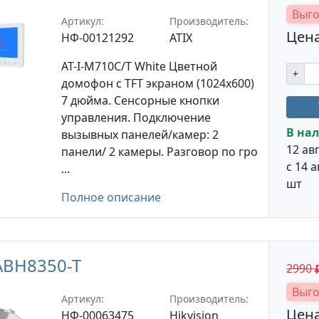
Выго
Артикул:
Производитель:
Цена
НФ-00121292
ATIX
AT-I-M710C/T White Цветной
+
домофон с TFT экраном (1024x600)
7 дюйма. Сенсорные кнопки
управления. Подключение
В нал
вызывных панелей/камер: 2
12 ав
панели/ 2 камеры. Разговор по гро
с 14 а
...
шт
Полное описание
ABH8350-T
2990
Выго
Артикул:
Производитель:
Цена
НФ-00063475
Hikvision