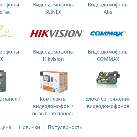
омофоны
Видеодомофоны
Видеодомофоны
dTec
SLINEX
Atis
омофоны
Видеодомофоны
Видеодомофоны
OX
Hikvision
COMMAX
е панели
Комплекты
Блоки сопряжения
видеодомофон +
видеодомофонов
вызывная панель
Цена
|
Новинки
|
Популярность