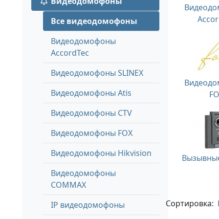
Видеодомофоны
Видеод
Accor
Все видеодомофоны
Видеодомофоны
AccordTec
Видеодомофоны SLINEX
Видеод
Видеодомофоны Atis
F
Видеодомофоны CTV
Видеодомофоны FOX
Видеодомофоны Hikvision
Вызывны
Видеодомофоны
COMMAX
Сортировка:
IP видеодомофоны