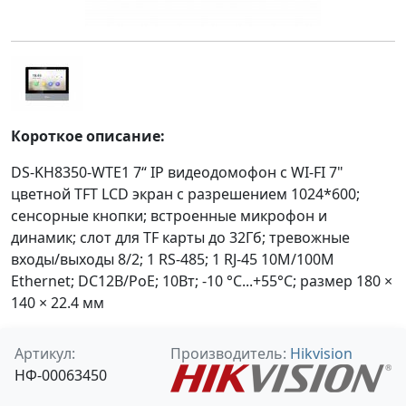
Короткое описание:
DS-KH8350-WTE1 7“ IP видеодомофон с WI-FI 7"
цветной TFT LCD экран с разрешением 1024*600;
сенсорные кнопки; встроенные микрофон и
динамик; слот для TF карты до 32Гб; тревожные
входы/выходы 8/2; 1 RS-485; 1 RJ-45 10M/100M
Ethernet; DC12В/PoE; 10Вт; -10 °C...+55°C; размер 180 ×
140 × 22.4 мм
Артикул:
Производитель:
Hikvision
НФ-00063450