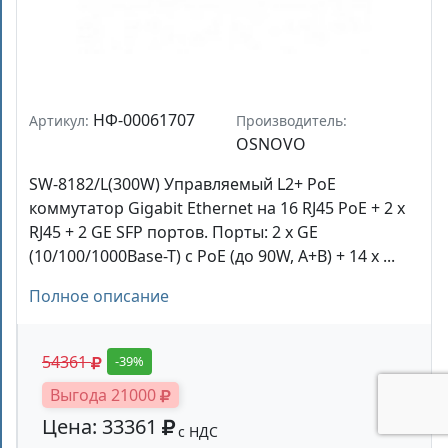
НФ-00061707
Артикул:
Производитель:
OSNOVO
SW-8182/L(300W) Управляемый L2+ PoE
коммутатор Gigabit Ethernet на 16 RJ45 PoE + 2 x
RJ45 + 2 GE SFP портов. Порты: 2 x GE
(10/100/1000Base-T) с PoE (до 90W, A+B) + 14 x ...
Полное описание
54361
-39%
Выгода 21000
Цена: 33361
с НДС