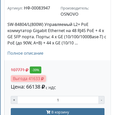
НФ-00083947
Артикул:
Производитель:
OSNOVO
SW-84804/L(800W) Управляемый L2+ PoE
коммутатор Gigabit Ethernet на 48 RJ45 PoE + 4 x
GE SFP порта. Порты: 4 x GE (10/100/1000Base-T) с
PoE (до 90W, A+B) + 44 x GE (10/10 ...
Полное описание
107771
-39%
Выгода 41633
Цена: 66138
с НДС
+
-
В корзину