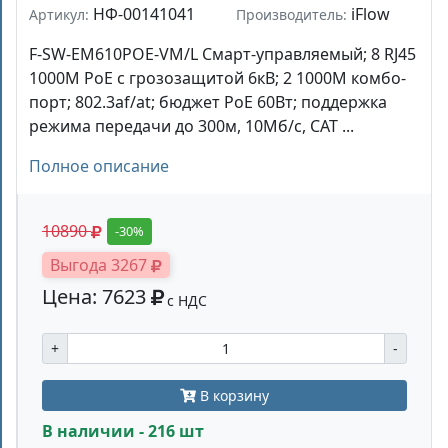
НФ-00141041
iFlow
Артикул:
Производитель:
F-SW-EM610POE-VM/L Смарт-управляемый; 8 RJ45
1000M PoE с грозозащитой 6кВ; 2 1000М комбо-
порт; 802.3af/at; бюджет PoE 60Вт; поддержка
режима передачи до 300м, 10Мб/с, CAT ...
Полное описание
10890
-30%
Выгода 3267
Цена: 7623
с НДС
+
-
В корзину
В наличии - 216 шт