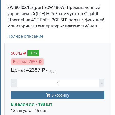
SW-80402/ILS(port 90W,180W) Промышленный
управляемый (L2+) HiPoE коммутатор Gigabit
Ethernet на 4GE PoE + 2GE SFP порта с функцией
мониторинга температуры/ влажности/ нап ...
Полное описание
50042
-15%
Выгода 7655
Цена: 42387
с НДС
+
-
В корзину
В наличии - 198 шт
12 августа - 198 шт