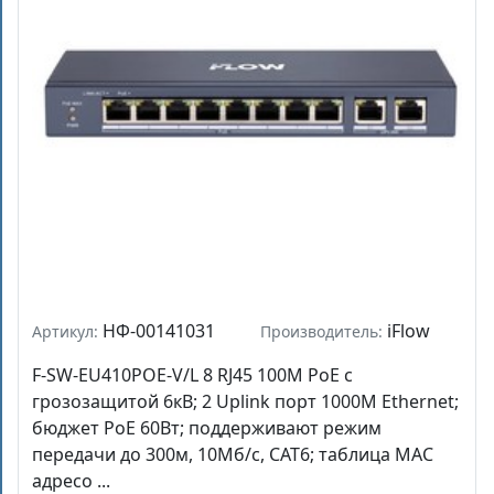
НФ-00141031
iFlow
Артикул:
Производитель:
F-SW-EU410POE-V/L 8 RJ45 100M PoE с
грозозащитой 6кВ; 2 Uplink порт 1000М Ethernet;
бюджет PoE 60Вт; поддерживают режим
передачи до 300м, 10Мб/с, CAT6; таблица MAC
адресо ...