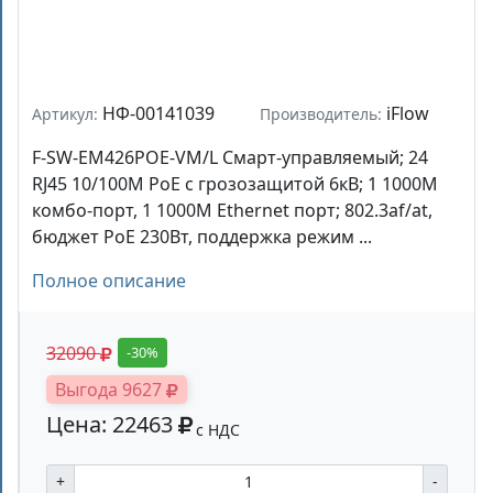
НФ-00141039
iFlow
Артикул:
Производитель:
F-SW-EM426POE-VM/L Смарт-управляемый; 24
RJ45 10/100M PoE с грозозащитой 6кВ; 1 1000M
комбо-порт, 1 1000М Ethernet порт; 802.3af/at,
бюджет PoE 230Вт, поддержка режим ...
Полное описание
32090
-30%
Выгода 9627
Цена: 22463
с НДС
+
-