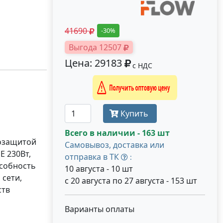
41690
-30%
Выгода 12507
Цена: 29183
с НДС
Получить оптовую цену
Купить
Всего в наличии - 163 шт
зозащитой
Самовывоз, доставка или
E 230Вт,
отправка в ТК
:
особность
10 августа - 10 шт
 сети,
с 20 августа по 27 августа - 153 шт
ств
Варианты оплаты