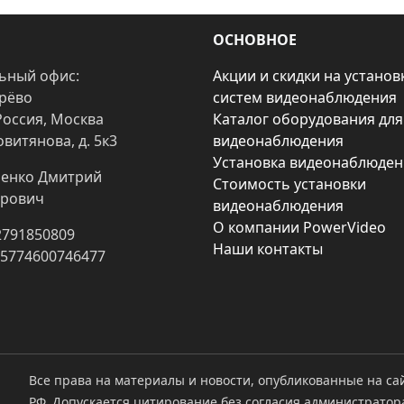
ОСНОВНОЕ
ьный офис:
Акции и скидки на установ
арёво
систем видеонаблюдения
Россия, Москва
Каталог оборудования для
овитянова, д. 5к3
видеонаблюдения
Установка видеонаблюден
енко Дмитрий
Стоимость установки
рович
видеонаблюдения
О компании PowerVideo
2791850809
Наши контакты
25774600746477
Все права на материалы и новости, опубликованные на са
РФ. Допускается цитирование без согласия администратор