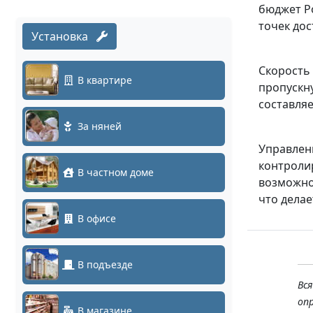
бюджет P
точек дос
Установка
Скорость
В квартире
пропускн
составляе
За няней
Управлен
контроли
В частном доме
возможно
что дела
В офисе
В подъезде
Вс
оп
В магазине