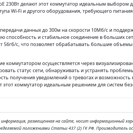
oE 230Вт делают этот коммутатор идеальным выбором д
тупа Wi-Fi и другого оборудования, требующего питания 
 передачи данных до 300м на скорости 10Мб/с и поддер
ую способность и стабильное соединение в больших се
т 56гб/с, что позволяет обрабатывать большие объемы 
ие коммутатором осуществляется через визуализирован
ровать статус сети, обнаруживать и устранять проблем
сть получения уведомлений о тревогах и возможность 
ет этот коммутатор идеальным решением для систем бе
я информация, размещенная на сайте, носит информационный хар
ределяемой положениями Статьи 437 (2) ГК РФ. Производитель о