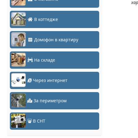
ха
В коттедже
Домофон в квартиру
На складе
Через интернет
За периметром
В СНТ