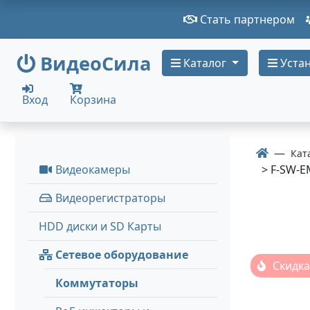
Стать партнером
ВидеоСила
Каталог
Устан
Вход
Корзина
Кат
Видеокамеры
> F-SW-E
Видеорегистраторы
HDD диски и SD Карты
Сетевое оборудование
Скидка
Коммутаторы