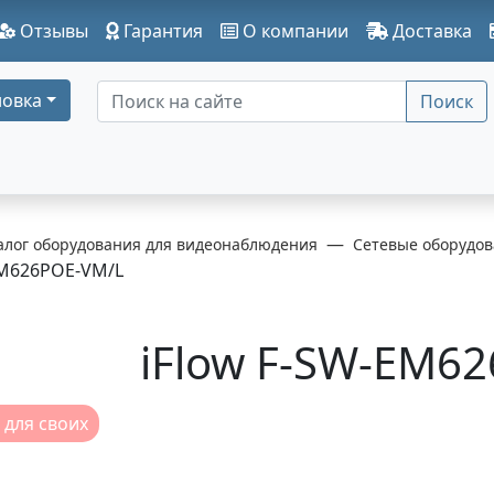
Отзывы
Гарантия
О компании
Доставка
овка
Поиск
алог оборудования для видеонаблюдения
Сетевые оборудов
M626POE-VM/L
iFlow F-SW-EM6
 для своих