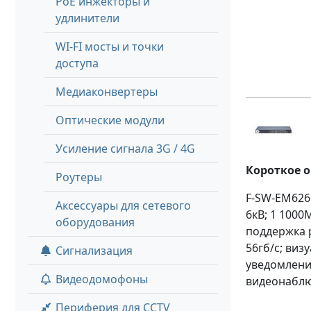
PoE инжекторы и
удлинители
WI-FI мосты и точки
доступа
Медиаконвертеры
Оптические модули
Усиление сигнала 3G / 4G
Короткое 
Роутеры
F-SW-EM626
Аксессуары для сетевого
6кВ; 1 1000
оборудования
поддержка 
56гб/с; виз
Сигнализация
уведомлени
Видеодомофоны
видеонабл
Периферия для CCTV