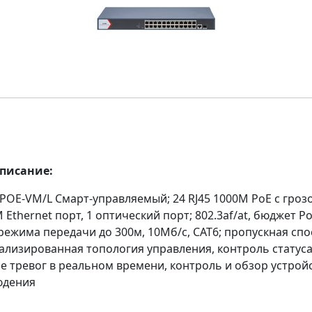
описание:
POE-VM/L Смарт-управляемый; 24 RJ45 1000M PoE с гро
М Ethernet порт, 1 оптический порт; 802.3af/at, бюджет Po
режима передачи до 300м, 10Мб/с, CAT6; пропускная сп
уализированная топология управления, контроль статуса
е тревог в реальном времени, контроль и обзор устрой
юдения