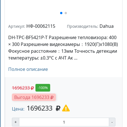
НФ-00062115
Dahua
Артикул:
Производитель:
DH-TPC-BF5421P-T Разрешение тепловизора: 400
× 300 Разрешение видеокамеры：1920(Г)x1080(В)
Фокусное расстояние：13мм Точность детекции
температуры: ±0.3°C с АЧТ Ак ...
Полное описание
1696233
-100%
Выгода 1696233
1696233
Цена:
+
-