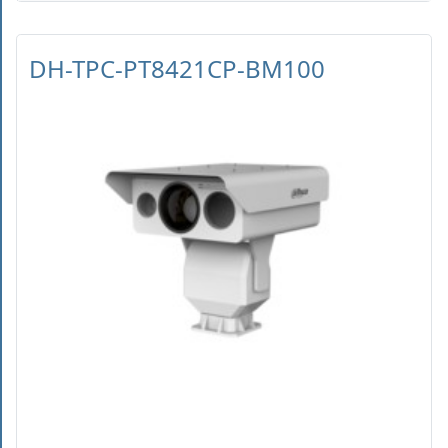
DH-TPC-PT8421CP-BM100