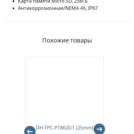
Карта памяти Micro SD, 256ГБ
Антикоррозионная/NEMA 4X, IP67
Похожие товары
0100
DH-TPC-PT8620-T (25mm)
DH-T