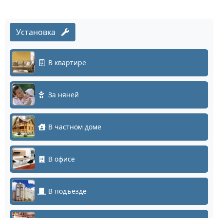
Установка
В квартире
За няней
В частном доме
В офисе
В подъезде