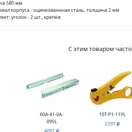
на 580 мм
иал корпуса - оцинкованнная сталь, толщина 2 мм
ект: уголок - 2 шт., крепёж
С этим товаром част
60A-41-0A-
10T-P1-11YL
09SL
2291
4081