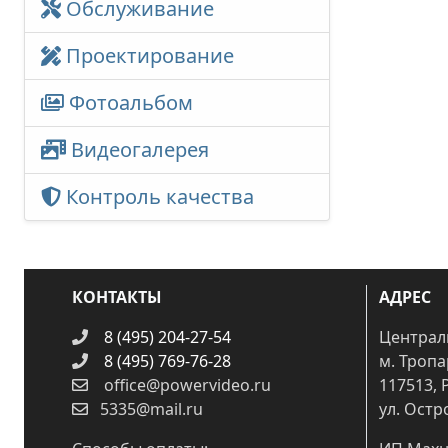
Обслуживание
Проектирование
Фотоальбом
Видеогалерея
Контроль качества
КОНТАКТЫ
АДРЕС
8 (495) 204-27-54
Централ
8 (495) 769-76-28
м. Троп
office@powervideo.ru
117513, 
5335@mail.ru
ул. Остр