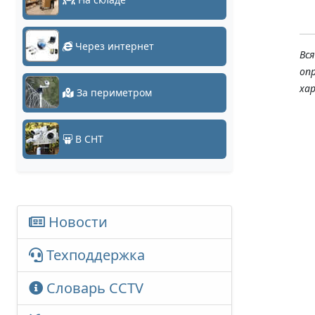
Через интернет
Вс
оп
ха
За периметром
В СНТ
Новости
Техподдержка
Словарь CCTV