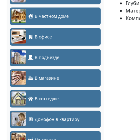
Глуби
Матер
В частном доме
Компл
В офисе
В подъезде
В магазине
В коттедже
Домофон в квартиру
На складе