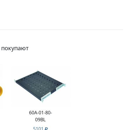
о покупают
60A-01-80-
09BL
5101