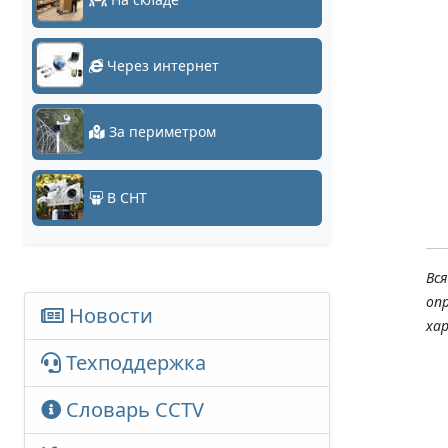
Через интернет
За периметром
В СНТ
Вс
оп
Новости
ха
Техподдержка
Словарь CCTV