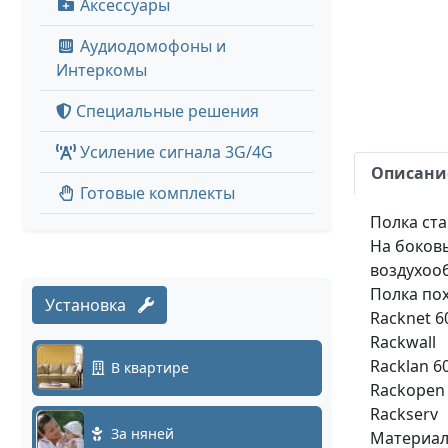
Аксессуары
Аудиодомофоны и
Интеркомы
Специальные решения
Усиление сигнала 3G/4G
Описани
Готовые комплекты
Полка ста
На боковы
воздухоо
Полка пох
Установка
Racknet 60
Rackwall
Racklan 60
В квартире
Rackopen
Rackserv
За няней
Материал 