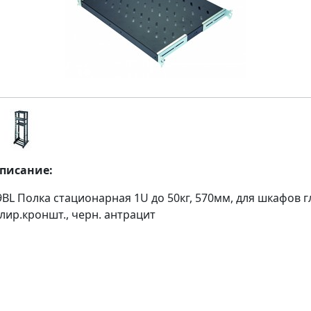
описание:
9BL Полка стационарная 1U до 50кг, 570мм, для шкафов 
лир.кроншт., черн. антрацит