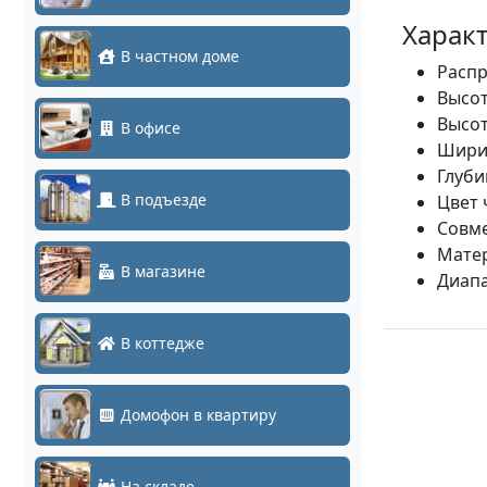
Характ
В частном доме
Распр
Высот
Высот
В офисе
Шири
Глуби
В подъезде
Цвет 
Совме
Матер
В магазине
Диапа
В коттедже
Домофон в квартиру
На складе