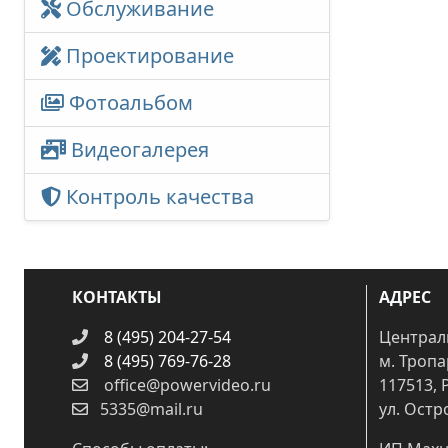
Обслуживание
Проектирование
Фотоальбом
Видеогалерея
Контроль качества
КОНТАКТЫ
АДРЕС
8 (495) 204-27-54
Централ
8 (495) 769-76-28
м. Троп
office@powervideo.ru
117513, 
5335@mail.ru
ул. Остр