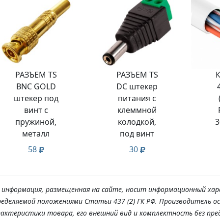
РАЗЪЕМ TS
РАЗЪЕМ TS
BNC GOLD
DC штекер
штекер под
питания с
винт с
клеммной
пружиной,
колодкой,
3
металл
под винт
58
30
я информация, размещенная на сайте, носит информационный хар
ределяемой положениями Статьи 437 (2) ГК РФ. Производитель о
рактеристики товара, его внешний вид и комплектность без пре