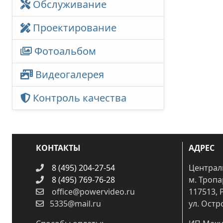
Обслуживание
Проектирование
Фотоальбом
Видеогалерея
Контроль качества
КОНТАКТЫ
АДРЕС
8 (495) 204-27-54
Централ
8 (495) 769-76-28
м. Троп
office@powervideo.ru
117513, 
5335@mail.ru
ул. Остр