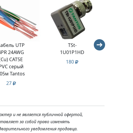
Кабель UTP
TSt-
Кабе
4PR 24AWG
1U01P1HD
4PR 
(Cu) CAT5E
(Cu)
180
PVC серый
PVC 
05м Tantos
305м 
27
2
актер и не является публичной офертой,
ставляет за собой право изменять
дварительного уведомления продавца.