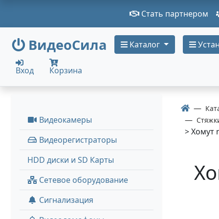
Стать партнером
ВидеоСила
Каталог
Устан
Вход
Корзина
Кат
Видеокамеры
Стяжк
> Хомут n
Видеорегистраторы
HDD диски и SD Карты
Хо
Сетевое оборудование
Сигнализация