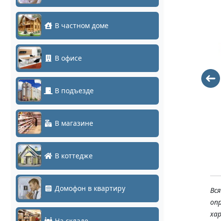
В частном доме
В офисе
Кабель FTP
TSi-JB02L
4PR 24AWG
341
В подъезде
(Cu) CAT5E
LDPE Outdoor
305м Tantos
В магазине
28
В коттедже
Домофон в квартиру
Вс
оп
ха
На складе