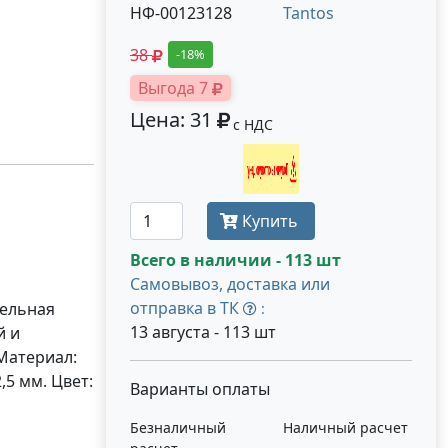
НФ-00123128
Tantos
38
-18%
Выгода 7
Цена: 31
с НДС
Получить оптовую цену
Купить
Всего в наличии - 113 шт
Самовывоз, доставка или
отправка в ТК
бельная
:
13 августа - 113 шт
й и
 Материал:
,5 мм. Цвет:
Варианты оплаты
Безналичный
Наличный расчет