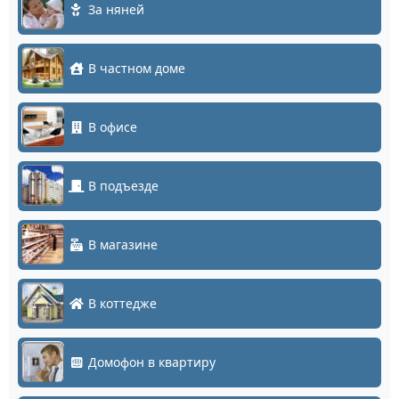
За няней
В частном доме
В офисе
В подъезде
В магазине
В коттедже
Домофон в квартиру