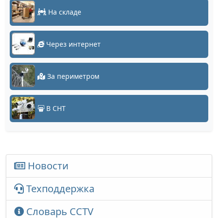
На складе
Через интернет
За периметром
В СНТ
Новости
Техподдержка
Словарь CCTV