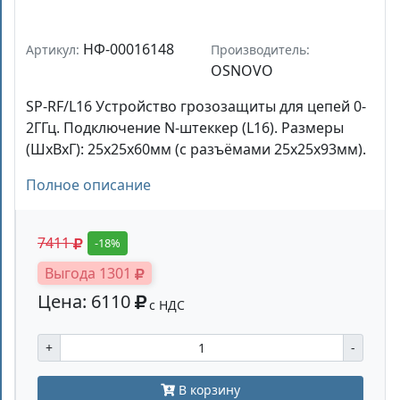
НФ-00016148
Артикул:
Производитель:
OSNOVO
SP-RF/L16 Устройство грозозащиты для цепей 0-
2ГГц. Подключение N-штеккер (L16). Размеры
(ШxВxГ): 25х25х60мм (с разъёмами 25х25х93мм).
Полное описание
7411
-18%
Выгода 1301
Цена: 6110
с НДС
+
-
В корзину