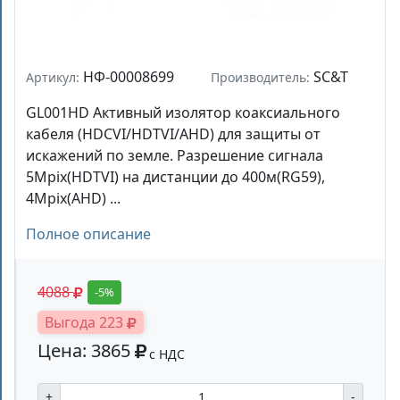
НФ-00008699
SC&T
Артикул:
Производитель:
GL001HD Активный изолятор коаксиального
кабеля (HDCVI/HDTVI/AHD) для защиты от
искажений по земле. Разрешение сигнала
5Mpix(HDTVI) на дистанции до 400м(RG59),
4Mpix(AHD) ...
Полное описание
4088
-5%
Выгода 223
Цена: 3865
с НДС
+
-