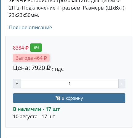
SP-RF/F Устройство грозозащиты для цепей 0-
2ГГц. Подключение -F-разъём. Размеры (ШxВxГ):
23х23х50мм.
Полное описание
8384
-6%
Выгода 464
Цена: 7920
с НДС
+
-
В корзину
В наличии - 17 шт
10 августа - 17 шт