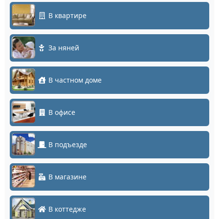
В квартире
За няней
В частном доме
В офисе
В подъезде
В магазине
В коттедже