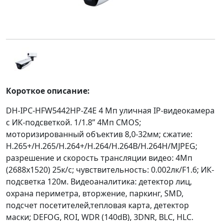
Короткое описание:
DH-IPC-HFW5442HP-Z4E 4 Mп уличная IP-видеокамера
с ИК-подсветкой. 1/1.8” 4Мп CMOS;
моторизированный объектив 8,0-32мм; сжатие:
H.265+/H.265/H.264+/H.264/H.264B/H.264H/MJPEG;
разрешение и скорость трансляции видео: 4Мп
(2688х1520) 25к/с; чувствительность: 0.002лк/F1.6; ИК-
подсветка 120м. Видеоаналитика: детектор лиц,
охрана периметра, вторжение, паркинг, SMD,
подсчет посетителей,тепловая карта, детектор
маски; DEFOG, ROI, WDR (140dB), 3DNR, BLC, HLC.