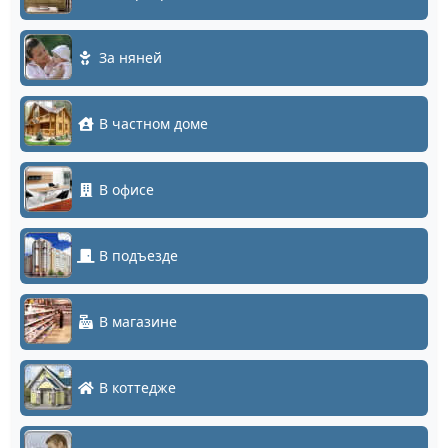
За няней
В частном доме
В офисе
В подъезде
В магазине
В коттедже