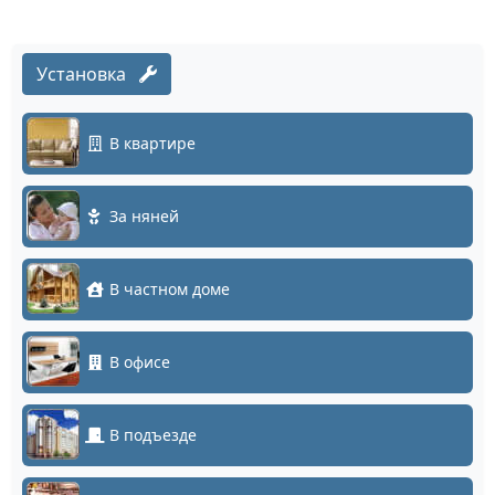
Установка
В квартире
За няней
В частном доме
В офисе
В подъезде