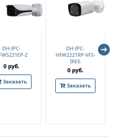
DH-IPC-
DH-IPC-
DH-
FW5221EP-Z
HFW2221RP-VFS-
HFW42
IRE6
03
0 руб.
0 руб.
0 
Заказать
Заказать
Зак