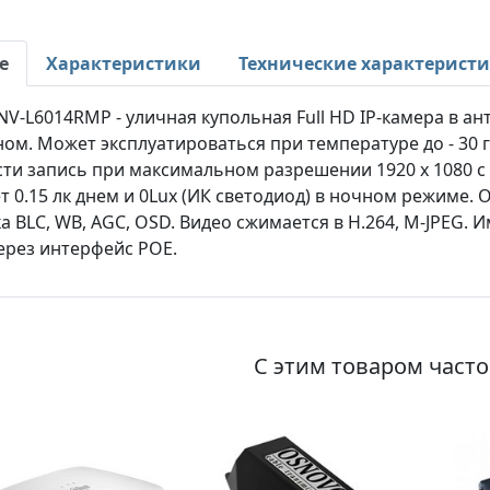
е
Характеристики
Технические характерист
NV-L6014RMP - уличная купольная Full HD IP-камера в 
м. Может эксплуатироваться при температуре до - 30 г
ти запись при максимальном разрешении 1920 x 1080 с 
т 0.15 лк днем и 0Lux (ИК светодиод) в ночном режиме.
 BLC, WB, AGC, OSD. Видео сжимается в H.264, M-JPEG. И
ерез интерфейс POE.
С этим товаром част