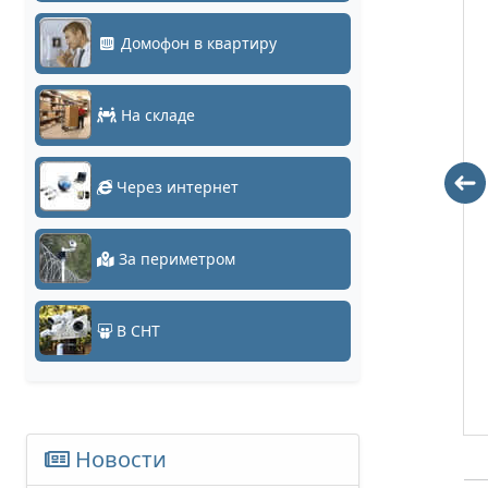
Домофон в квартиру
На складе
DH-IPC-
DH-IPC-
Через интернет
HFW8231EP-Z-S2
HFW5231EP-
Z12E
0 руб.
0 руб.
За периметром
Заказать
Заказать
В СНТ
Новости