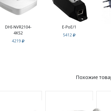
DHI-NVR2104-
E-PoE/1
4KS2
5412
4219
Похожие тов