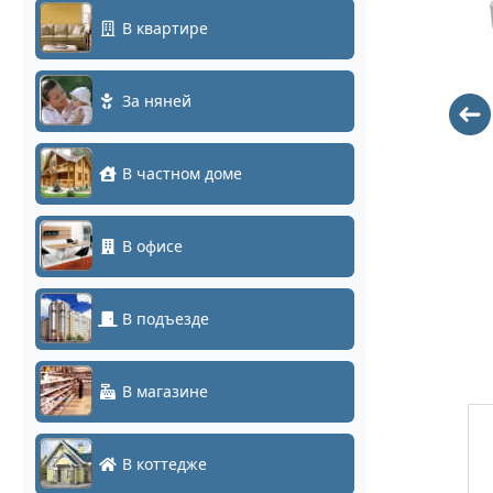
В квартире
За няней
UTP 4PR
DS-N304P(C)
24AWG CAT5e
9985
305м CCA
В частном доме
PROCONNECT
(01-0043-3)
В офисе
14
В подъезде
В магазине
В коттедже