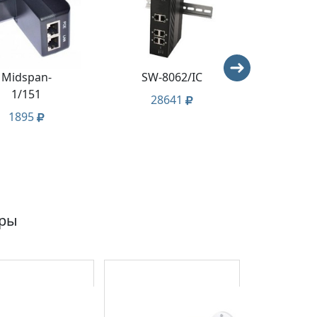
Midspan-
SW-8062/IC
AP
1/151
28641
1895
ары