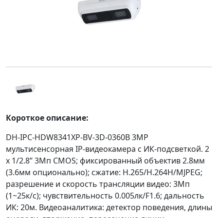
Короткое описание:
DH-IPC-HDW8341XP-BV-3D-0360B 3MP
мультисенсорная IP-видеокамера с ИК-подсветкой. 2
х 1/2.8” 3Мп CMOS; фиксированный объектив 2.8мм
(3.6мм опционально); сжатие: H.265/H.264H/MJPEG;
разрешение и скорость трансляции видео: 3Мп
(1~25к/с); чувствительность 0.005лк/F1.6; дальность
ИК: 20м. Видеоаналитика: детектор поведения, длины