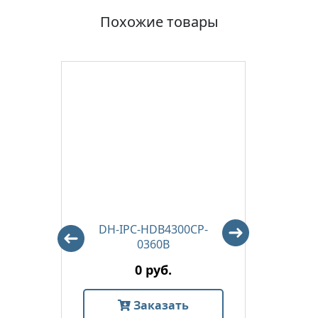
Похожие товары
 Eco
DH-IPC-HDB4300CP-
DH-
0360B
0 руб.
Заказать