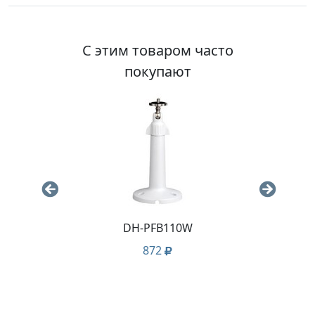
С этим товаром часто
покупают
DH-PFB110W
Ка
3x0
872
м