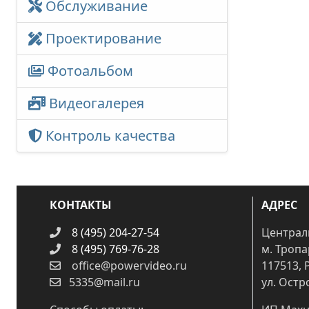
Обслуживание
Проектирование
Фотоальбом
Видеогалерея
Контроль качества
КОНТАКТЫ
АДРЕС
8 (495) 204-27-54
Централ
8 (495) 769-76-28
м. Троп
office@powervideo.ru
117513, 
5335@mail.ru
ул. Остр