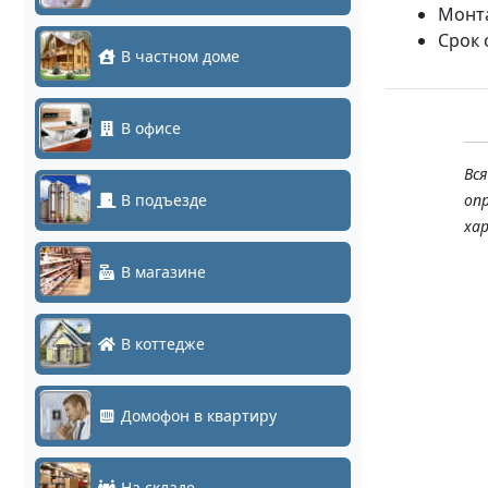
Монта
Срок 
В частном доме
В офисе
Вс
В подъезде
оп
ха
В магазине
В коттедже
Домофон в квартиру
На складе