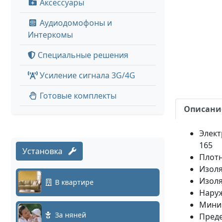
Аксессуары
Аудиодомофоны и
Интеркомы
Специальные решения
Усиление сигнала 3G/4G
Готовые комплекты
Описани
Элект
165
Установка
Плотн
Изоля
Изоля
В квартире
Наруж
Миним
За няней
Преде