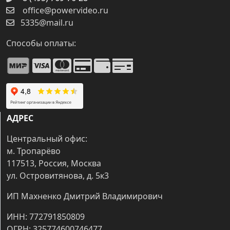
office@powervideo.ru
5335@mail.ru
Способы оплаты:
АДРЕС
Центральный офис:
м. Тропарёво
117513, Россия, Москва
ул. Островитянова, д. 5к3
ИП Махненко Дмитрий Владимирович
ИНН: 772791850809
ОГРН: 325774600746477