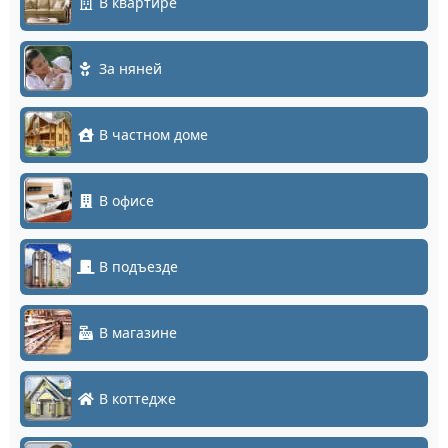
В квартире
За няней
В частном доме
В офисе
В подъезде
В магазине
В коттедже