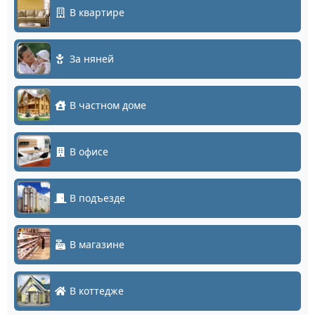
В квартире
За няней
В частном доме
В офисе
В подъезде
В магазине
В коттедже