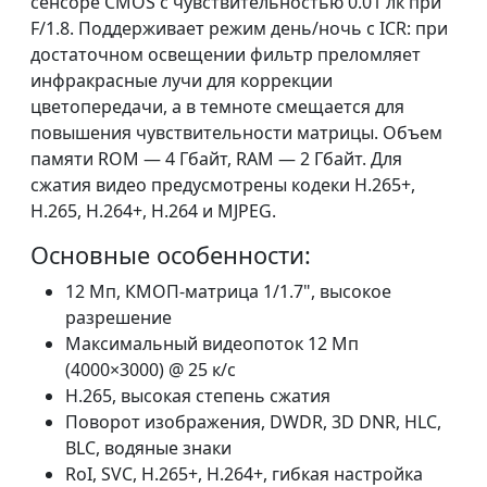
сенсоре CMOS с чувствительностью 0.01 лк при
F/1.8. Поддерживает режим день/ночь с ICR: при
достаточном освещении фильтр преломляет
инфракрасные лучи для коррекции
цветопередачи, а в темноте смещается для
повышения чувствительности матрицы. Объем
памяти ROM — 4 Гбайт, RAM — 2 Гбайт. Для
сжатия видео предусмотрены кодеки H.265+,
H.265, H.264+, H.264 и MJPEG.
Основные особенности:
12 Мп, КМОП-матрица 1/1.7", высокое
разрешение
Максимальный видеопоток 12 Мп
(4000×3000) @ 25 к/с
H.265, высокая степень сжатия
Поворот изображения, DWDR, 3D DNR, HLC,
BLC, водяные знаки
RoI, SVC, H.265+, H.264+, гибкая настройка