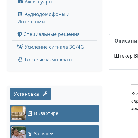
Аксессуары
Аудиодомофоны и
Интеркомы
Специальные решения
Описани
Усиление сигнала 3G/4G
Штекер BN
Готовые комплекты
Установка
Вс
оп
ха
В квартире
За няней