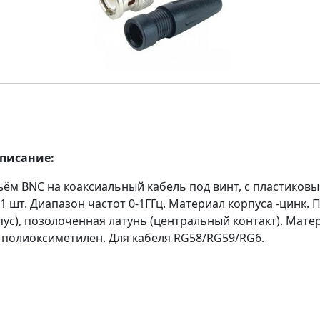
описание:
ъём BNC на коаксиальный кабель под винт, с пластиков
1 шт. Диапазон частот 0-1ГГц. Материал корпуса -цинк. 
пус), позолоченная латунь (центральный контакт). Мате
- полиоксиметилен. Для кабеля RG58/RG59/RG6.