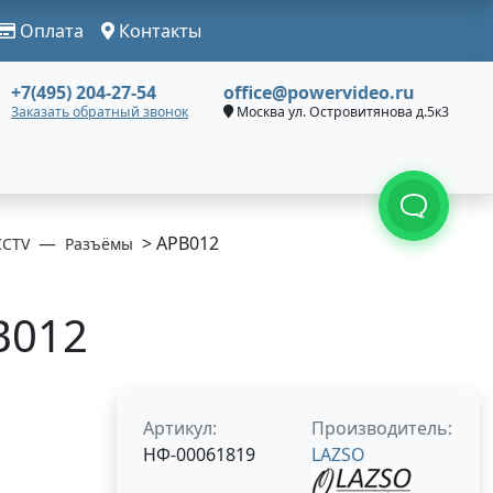
Оплата
Контакты
+7(495) 204-27-54
office@powervideo.ru
Заказать обратный звонок
Москва ул. Островитянова д.5к3
> APB012
CCTV
Разъёмы
B012
Артикул:
Производитель:
НФ-00061819
LAZSO