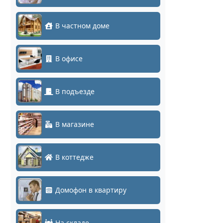
В частном доме
В офисе
В подъезде
В магазине
В коттедже
Домофон в квартиру
На складе