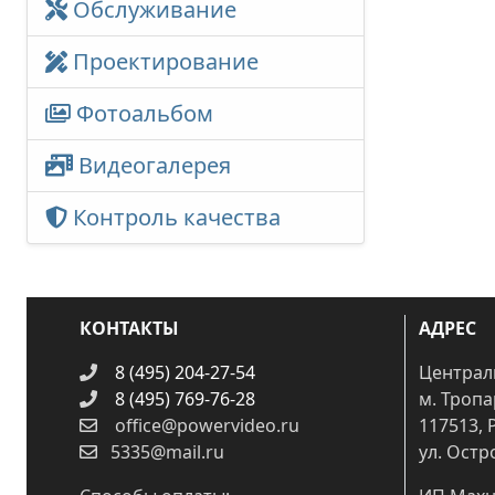
Обслуживание
Проектирование
Фотоальбом
Видеогалерея
Контроль качества
КОНТАКТЫ
АДРЕС
8 (495) 204-27-54
Централ
8 (495) 769-76-28
м. Троп
office@powervideo.ru
117513, 
5335@mail.ru
ул. Остр