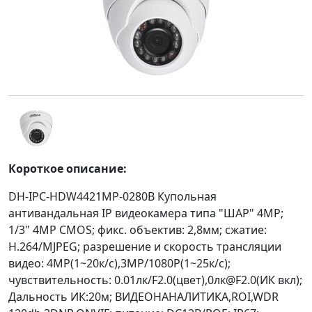
Короткое описание:
DH-IPC-HDW4421MP-0280B Купольная
антивандальная IP видеокамера типа "ШАР" 4MP;
1/3" 4MP CMOS; фикс. объектив: 2,8мм; сжатие:
H.264/MJPEG; разрешение и скорость трансляции
видео: 4MP(1~20к/c),3MP/1080P(1~25к/c);
чувствительность: 0.01лк/F2.0(цвет),0лк@F2.0(ИК вкл);
Дальность ИК:20м; ВИДЕОНАНАЛИТИКА,ROI,WDR