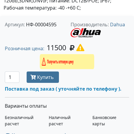
120db,3DNR,ONVIF; питание: DC12В/PОE; IP67;
Рабочая температура: -40 -+60 С;
Артикул:
НФ-00004595
Производитель:
Dahua
11500
Розничная цена:
Получить оптовую цену
Купить
Поставка под заказ ( уточняйте по телефону ).
Варианты оплаты
Безналичный
Наличный
Банковские
расчет
расчет
карты