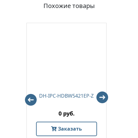
Похожие товары
-VFS
DH-IPC-HDBW5421EP-Z
DH-
0 руб.
Заказать