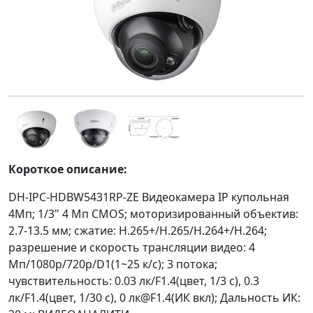
Короткое описание:
DH-IPC-HDBW5431RP-ZE Видеокамера IP купольная
4Mп; 1/3" 4 Mп CMOS; моторизированный объектив:
2.7-13.5 мм; сжатие: H.265+/H.265/H.264+/H.264;
разрешение и скорость трансляции видео: 4
Mп/1080p/720p/D1(1~25 к/с); 3 потока;
чувствительность: 0.03 лк/F1.4(цвет, 1/3 с), 0.3
лк/F1.4(цвет, 1/30 с), 0 лк@F1.4(ИК вкл); Дальность ИК: