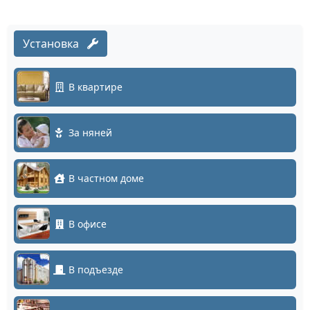
Установка
В квартире
За няней
В частном доме
В офисе
В подъезде