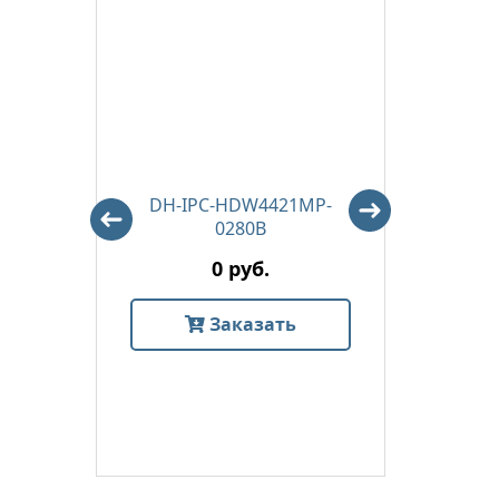
-VFS
DH-IPC-HDW4421MP-
DH-I
0280B
0 руб.
Заказать