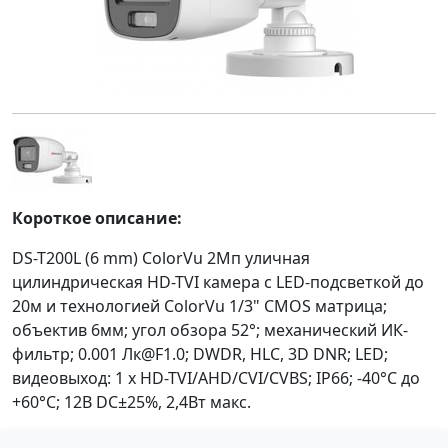
Короткое описание:
DS-T200L (6 mm) ColorVu 2Мп уличная
цилиндрическая HD-TVI камера с LED-подсветкой до
20м и технологией ColorVu 1/3" CMOS матрица;
объектив 6мм; угол обзора 52°; механический ИК-
фильтр; 0.001 Лк@F1.0; DWDR, HLC, 3D DNR; LED;
видеовыход: 1 х HD-TVI/AHD/CVI/CVBS; IP66; -40°С до
+60°С; 12В DC±25%, 2,4Вт макс.