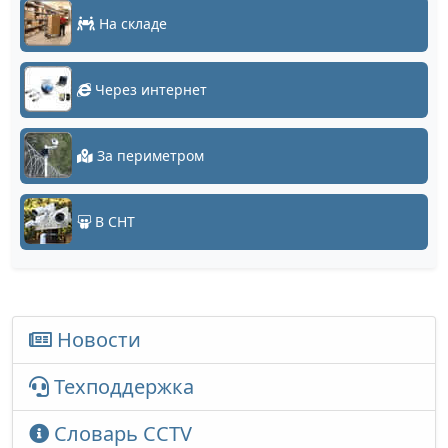
На складе
Через интернет
За периметром
В СНТ
Новости
Техподдержка
Словарь CCTV