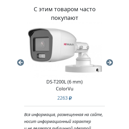
С этим товаром часто
покупают
DS-T200L (6 mm)
D
ColorVu
2263
Вся информация, размещенная на сайте,
носит информационный характер
и не является публичной офертой,