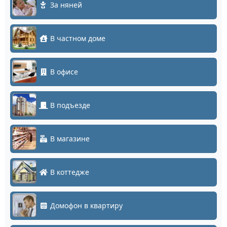
За няней
В частном доме
В офисе
В подъезде
В магазине
В коттедже
Домофон в квартиру