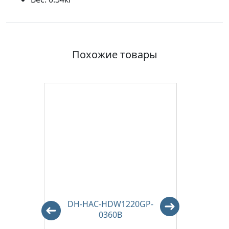
Похожие товары
-A-
DH-HAC-HDW1220GP-
DH-H
0360B