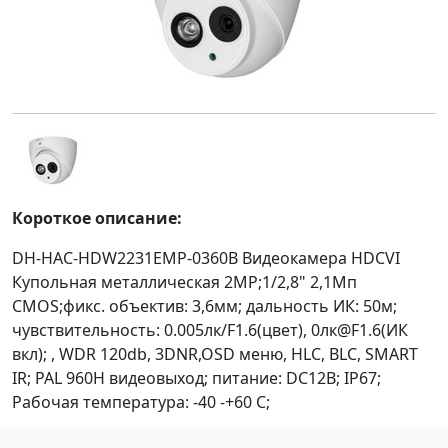
Короткое описание:
DH-HAC-HDW2231EMP-0360B Видеокамера HDCVI
Купольная металлическая 2MP;1/2,8" 2,1Mп
CMOS;фикс. объектив: 3,6мм; дальность ИК: 50м;
чувствительность: 0.005лк/F1.6(цвет), 0лк@F1.6(ИК
вкл); , WDR 120db, 3DNR,OSD меню, HLC, BLC, SMART
IR; PAL 960H видеовыход; питание: DC12В; IP67;
Рабочая температура: -40 -+60 С;