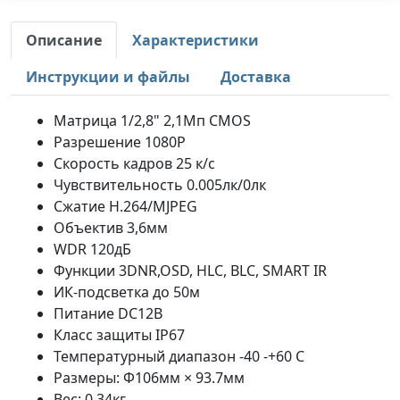
Описание
Характеристики
Инструкции и файлы
Доставка
Матрица 1/2,8" 2,1Mп CMOS
Разрешение 1080P
Скорость кадров 25 к/с
Чувствительность 0.005лк/0лк
Сжатие H.264/MJPEG
Объектив 3,6мм
WDR 120дБ
Функции 3DNR,OSD, HLC, BLC, SMART IR
ИК-подсветка до 50м
Питание DC12В
Класс защиты IP67
Температурный диапазон -40 -+60 С
Размеры: Φ106мм × 93.7мм
Вес: 0.34кг