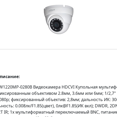
описание:
1220MP-0280B Видеокамера HDCVI Купольная мультиф
фиксированным объективом 2.8мм, 3.6мм или 6мм; 1/2,7
1080p; фиксированный объектив: 2,8мм; дальность ИК: 30
ность: 0.008лк/F1.85(цвет), 0лк@F1.85(ИК вкл); DWDR, 2
T IR; 1x мультиформатный переключаемый BNC, питание