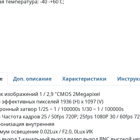
ая температура: -40 -+60 С;
е
Доп. описание
Характеристики
Инструк
к изображений 1 / 2,9 "CMOS 2Megapixel
 эффективных пикселей 1936 (H) x 1097 (V)
ронный затвор 1/25 ~ 1 / 100000s 1/30 ~ 1 / 100000s
 Частота кадров 25 / 50fps 720P; 25fps 1080P 30 / 60fps 7
онизация внутренняя
ум освещение 0.02Lux / F2.0, 0Lux ИК
 выход 1-канальный выход видео выход BNC высокой чет