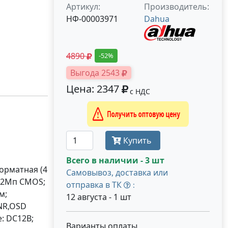
Артикул:
Производитель:
НФ-00003971
Dahua
4890
-52%
Выгода 2543
Цена: 2347
с НДС
Получить оптовую цену
Купить
Всего в наличии - 3 шт
орматная (4
Самовывоз, доставка или
" 2Mп CMOS;
отправка в ТК
:
м;
12 августа - 1 шт
DNR,OSD
: DC12В;
Варианты оплаты