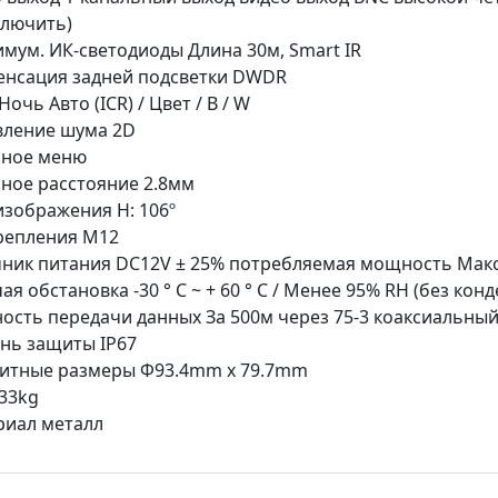
ключить)
мум. ИК-светодиоды Длина 30м, Smart IR
енсация задней подсветки DWDR
Ночь Авто (ICR) / Цвет / B / W
вление шума 2D
нное меню
ное расстояние 2.8мм
изображения H: 106º
репления M12
ник питания DC12V ± 25% потребляемая мощность Макс
ая обстановка -30 ° C ~ + 60 ° C / Менее 95% RH (без кон
ость передачи данных За 500м через 75-3 коаксиальный
нь защиты IP67
ритные размеры Φ93.4mm x 79.7mm
.33kg
риал металл