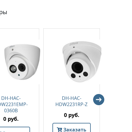
ары
DH-HAC-
DH-HAC-
DH-
DW2231EMP-
HDW2231RP-Z
HDW22
0360B
0 руб.
0 
0 руб.
Заказать
Зак