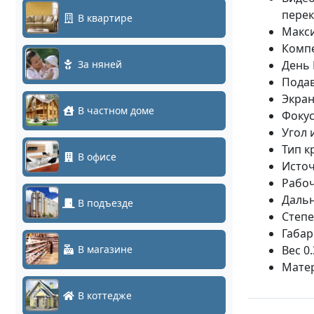
пере
В квартире
Макси
Комп
За няней
День 
Пода
Экра
В частном доме
Фокус
Угол 
Тип к
В офисе
Источ
Рабоч
Дальн
В подъезде
Степе
Габа
В магазине
Вес 0
Мате
В коттедже