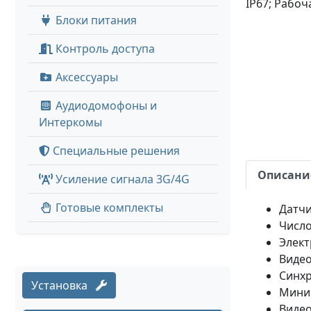
IP67; Рабоч
Блоки питания
Контроль доступа
Аксессуары
Аудиодомофоны и
Интеркомы
Специальные решения
Описани
Усиление сигнала 3G/4G
Готовые комплекты
Датчи
Число
Элект
Видео
Синхр
Установка
Миним
Видео