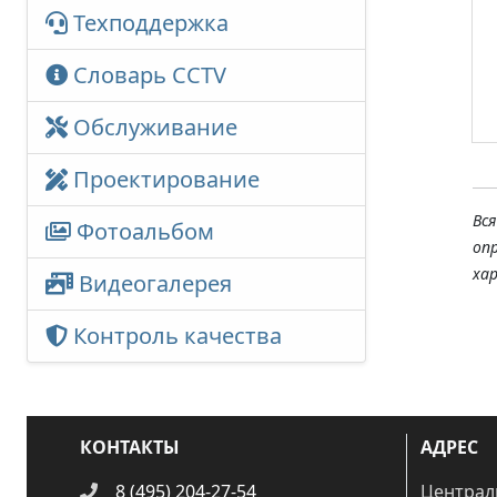
Заказать
Заказать
Техподдержка
Словарь CCTV
Обслуживание
Проектирование
Вс
Фотоальбом
оп
ха
Видеогалерея
Контроль качества
КОНТАКТЫ
АДРЕС
8 (495) 204-27-54
Централ