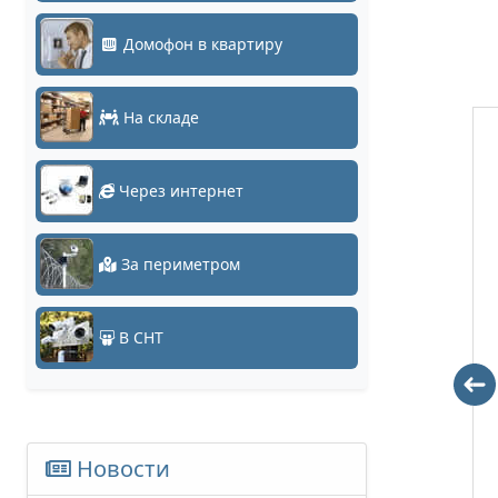
Домофон в квартиру
На складе
Через интернет
За периметром
В СНТ
DH-HAC-
DH-HAC-
HDW2241MP-
HDW2241TP-A-
0360B
0280B
4219 руб.
0 руб.
Новости