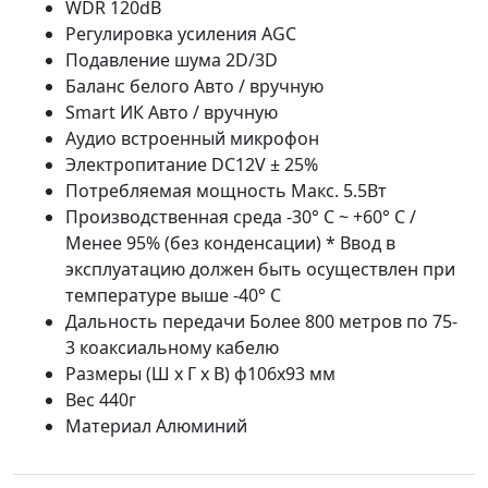
WDR 120dB
Регулировка усиления AGC
Подавление шума 2D/3D
Баланс белого Авто / вручную
Smart ИК Авто / вручную
Аудио встроенный микрофон
Электропитание DC12V ± 25%
Потребляемая мощность Макс. 5.5Вт
Производственная среда -30° C ~ +60° C /
Менее 95% (без конденсации) * Ввод в
эксплуатацию должен быть осуществлен при
температуре выше -40° C
Дальность передачи Более 800 метров по 75-
3 коаксиальному кабелю
Размеры (Ш x Г x В) ф106х93 мм
Вес 440г
Материал Алюминий