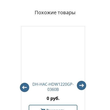
Похожие товары
-A-
DH-HAC-HDW1220GP-
DH-H
0360B
0 руб.