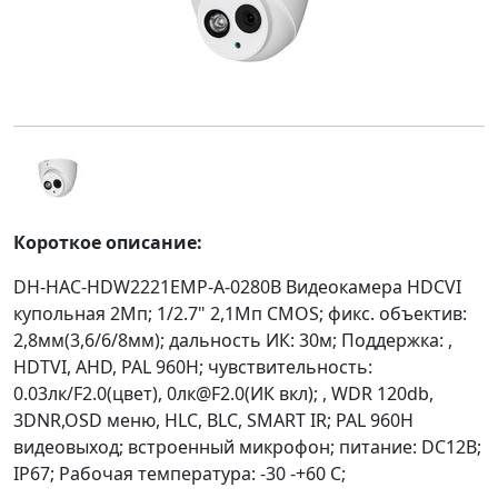
Короткое описание:
DH-HAC-HDW2221EMP-A-0280B Видеокамера HDCVI
купольная 2Мп; 1/2.7" 2,1Mп CMOS; фикс. объектив:
2,8мм(3,6/6/8мм); дальность ИК: 30м; Поддержка: ,
HDTVI, AHD, PAL 960H; чувствительность:
0.03лк/F2.0(цвет), 0лк@F2.0(ИК вкл); , WDR 120db,
3DNR,OSD меню, HLC, BLC, SMART IR; PAL 960H
видеовыход; вcтроенный микрофон; питание: DC12В;
IP67; Рабочая температура: -30 -+60 С;