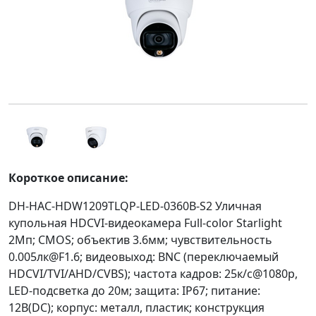
Короткое описание:
DH-HAC-HDW1209TLQP-LED-0360B-S2 Уличная
купольная HDCVI-видеокамера Full-color Starlight
2Mп; CMOS; объектив 3.6мм; чувствительность
0.005лк@F1.6; видеовыход: BNC (переключаемый
HDCVI/TVI/AHD/CVBS); частота кадров: 25к/с@1080p,
LED-подсветка до 20м; защита: IP67; питание:
12В(DC); корпус: металл, пластик; конструкция