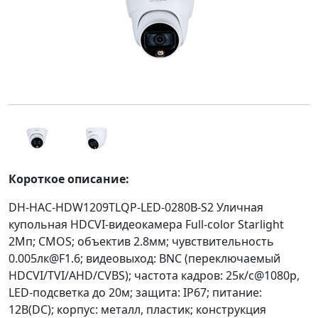
Короткое описание:
DH-HAC-HDW1209TLQP-LED-0280B-S2 Уличная
купольная HDCVI-видеокамера Full-color Starlight
2Mп; CMOS; объектив 2.8мм; чувствительность
0.005лк@F1.6; видеовыход: BNC (переключаемый
HDCVI/TVI/AHD/CVBS); частота кадров: 25к/с@1080p,
LED-подсветка до 20м; защита: IP67; питание:
12В(DC); корпус: металл, пластик; конструкция