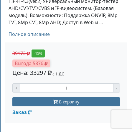
TIP-H-4,3(ver.2) Универсальный монитор-тестер
AHD/CVI/TVI/CVBS и IP-видеосистем. (Базовая
модель). Возможности: Поддержка ONVIF; 8Mp
TVI, 8Mp CVI, 8Mp AHD; Доступ в Web-и ...
Полное описание
39173
-15%
Выгода 5876
Цена: 33297
с НДС
+
-
В корзину
Заказ