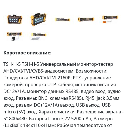
Короткое описание:
TSH-H-5 TSH-H-5 Универсальный монитор-тестер
AHD/CVI/TVI/CVBS-видеосистем. Возможности:
Поддержка AHD/CVI/TVI 2160P; PTZ - управление
камерой; проверка UTP-кабеля; источник питания
DC12V/1A, монитор данных RS485, видео вход, аудио
вход. Разъемы: BNC, клеммы(RS485), RJ45, jack 3,5мм
вход, разъем DC (12V/1A) выход, USB выход, USB
micro (5V) вход. Характеристики: Разрешение экрана -
5" 800x480; Батарея Li-ion 3,7V 5200mAh; Размеры
(ШxBxГ): 184x110х41мм; Рабочая температура от